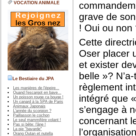
VOCATION ANIMALE
commandement
grave de son 
! Oui ou non
Cette directr
Oser placer u
et exister dev
belle »? N’a-
Le Bestiaire du JPA
règlement int
Les manières de l'épeire...
Quand l'escargot en bave...
intégré que «
Un poisson rouge ça bouge !
Un canard à la SPA de Paris
Animaux Japonais
s’engage à n
L'année du scorpion ?
Paillasson le cochon
concernant l
Le seul mammifère volant !
Pas si bête: l'âne !
La pie "bavarde"
l’organisation
Orang Outan et nutella