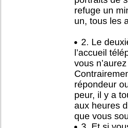
refuge un min
un, tous les
2. Le deuxi
l’accueil té
vous n’aurez
Contrairemen
répondeur ou
peur, il y a 
aux heures d
que vous sou
3. Et si vo