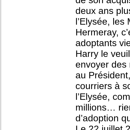
de son acquis
deux ans plu
l’Elysée, les
Hermeray, c’
adoptants vi
Harry le veui
envoyer des 
au Président,
courriers à s
l’Elysée, co
millions… ri
d’adoption 
Le 22 juillet