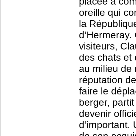
placée a com
oreille qui co
la Républiqu
d’Hermeray. 
visiteurs, Cl
des chats et
au milieu de 
réputation de
faire le dépl
berger, parti
devenir offic
d’important. 