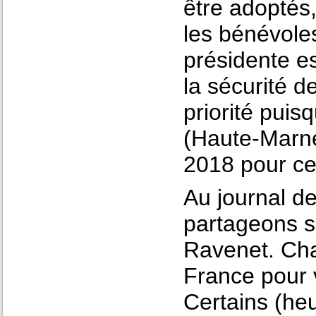
être adoptés,
les bénévoles
présidente e
la sécurité d
priorité puis
(Haute-Marne
2018 pour cet
Au journal de
partageons sa
Ravenet. Ch
France pour v
Certains (he