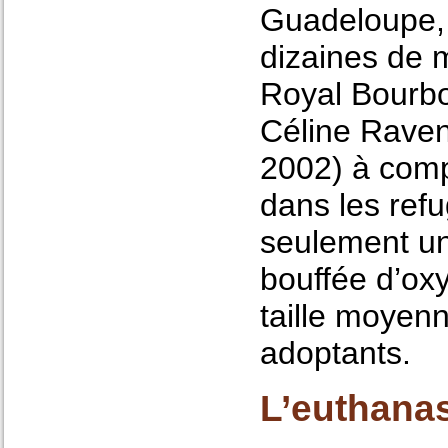
Guadeloupe, 
dizaines de m
Royal Bourbo
Céline Raven
2002) à comp
dans les ref
seulement un
bouffée d’ox
taille moyen
adoptants.
L’euthanasi