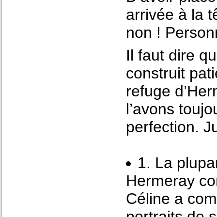
arrivée à la 
non ! Personn
Il faut dire 
construit pa
refuge d’Her
l’avons toujou
perfection. J
1. La plupa
Hermeray com
Céline a com
portraits de 