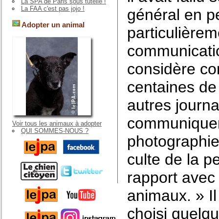
La SPA de Paris sous tutelle !
La FAA c'est pas jojo !
général en pe
Adopter un animal
particulièrem
communicatio
considère c
centaines de 
autres journa
communiquer
Voir tous les animaux à adopter
QUI SOMMES-NOUS ?
photographie
culte de la p
rapport avec 
animaux. » Il 
choisi quelq