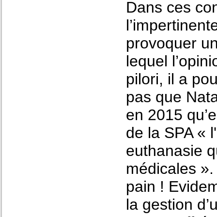
Dans ces co
l’impertinent
provoquer un 
lequel l’opin
pilori, il a 
pas que Nata
en 2015 qu’ell
de la SPA « l
euthanasie qu
médicales ».
pain ! Evide
la gestion d’