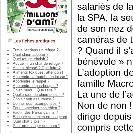
salariés de l
la SPA, la seu
de son nez d
caméras de t
Les fiches pratiques
? Quand il s
Travailler dans un refuge ?
Quel chien adopter ?
bénévole » n’
Quel refuge choisir ?
Accueillir un chat de refuge ?
Animal blessé ? Que faire ?
L’adoption d
Aliments toxiques, attention !
Apprendre la marche en laisse ?
famille Macro
Apprendre le rappel ?
Apprendre le pas bouger ?
Chien perdu ! Que faire ?
La une de l’
Quelle race de chien choisir ?
Choisir son assurance ?
Non de non ! 
Donner des récompenses ?
Faut-il vacciner son chien ?
Faut-il des Parcs canins ?
dirige depui
Eduquer son chien en bougeant
Quel chat choisir ?
compris cette
Peut-on changer son nom ?