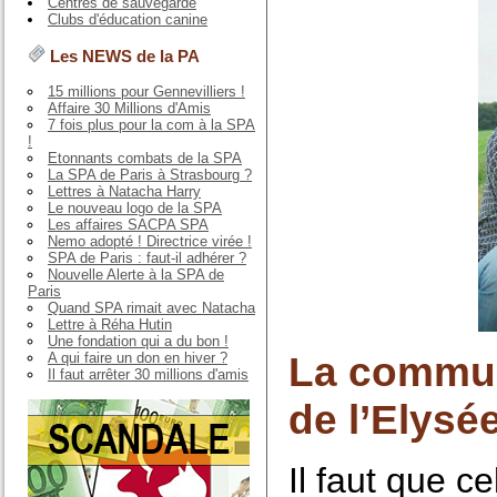
Centres de sauvegarde
Clubs d'éducation canine
Les NEWS de la PA
15 millions pour Gennevilliers !
Affaire 30 Millions d'Amis
7 fois plus pour la com à la SPA
!
Etonnants combats de la SPA
La SPA de Paris à Strasbourg ?
Lettres à Natacha Harry
Le nouveau logo de la SPA
Les affaires SACPA SPA
Nemo adopté ! Directrice virée !
SPA de Paris : faut-il adhérer ?
Nouvelle Alerte à la SPA de
Paris
Quand SPA rimait avec Natacha
Lettre à Réha Hutin
Une fondation qui a du bon !
La commun
A qui faire un don en hiver ?
Il faut arrêter 30 millions d'amis
de l’Elysée
Il faut que c