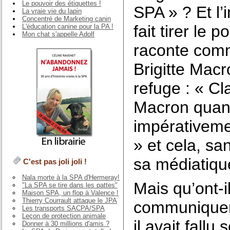
Le pouvoir des étiquettes !
SPA » ? Et l’i
La vraie vie du lapin
Concentré de Marketing canin
fait tirer le 
L'éducation canine pour la PA !
Mon chat s'appelle Adolf
raconte com
Brigitte Macr
refuge : « C
Macron quand 
impérativeme
» et cela, s
sa médiatiqu
C'est pas joli joli !
Nala morte à la SPA d'Hermeray!
Mais qu’ont-i
"La SPA se tire dans les pattes"
Maison SPA, un flop à Valence !
Thierry Courrault attaque le JPA
communiquer 
Les transports SACPA/SPA
Leçon de protection animale
il avait fallu
Donner à 30 millions d'amis ?