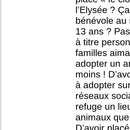
l’Elysée ? Ça
bénévole au 
13 ans ? Pas
à titre perso
familles aim
adopter un 
moins ! D’av
à adopter sur
réseaux socia
refuge un lie
animaux que 
D’avoir plac