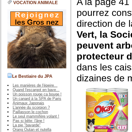
A la page 41 
VOCATION ANIMALE
pourrez const
direction de 
Vert, la Soc
peuvent arb
protecteur 
dans les cai
dizaines de m
Le Bestiaire du JPA
Les manières de l'épeire...
Quand l'escargot en bave...
Un poisson rouge ça bouge !
Un canard à la SPA de Paris
Animaux Japonais
L'année du scorpion ?
Paillasson le cochon
Le seul mammifère volant !
Pas si bête: l'âne !
La pie "bavarde"
Orang Outan et nutella