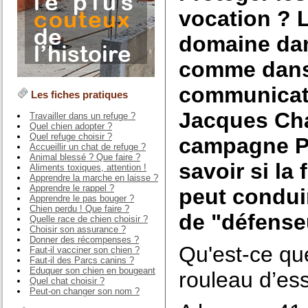
vocation ? L
domaine dans
comme dans 
communicati
Les fiches pratiques
Jacques Cha
Travailler dans un refuge ?
Quel chien adopter ?
Quel refuge choisir ?
campagne Pr
Accueillir un chat de refuge ?
Animal blessé ? Que faire ?
savoir si la
Aliments toxiques, attention !
Apprendre la marche en laisse ?
Apprendre le rappel ?
peut condui
Apprendre le pas bouger ?
Chien perdu ! Que faire ?
de "défenseu
Quelle race de chien choisir ?
Choisir son assurance ?
Donner des récompenses ?
Qu'est-ce qu
Faut-il vacciner son chien ?
Faut-il des Parcs canins ?
Eduquer son chien en bougeant
rouleau d’ess
Quel chat choisir ?
Peut-on changer son nom ?