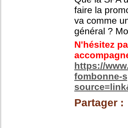
faire la pro
va comme un
général ? Mo
N'hésitez pa
accompagne 
https://www
fombonne-sp
source=lin
Partager :