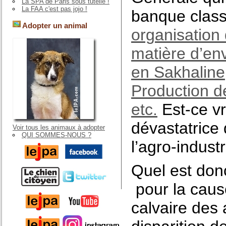
La SPA de Paris sous tutelle !
La FAA c'est pas jojo !
banque clas
Adopter un animal
organisation 
matière d’e
en Sakhaline
Production de
etc.
Est-ce vr
dévastatrice 
Voir tous les animaux à adopter
QUI SOMMES-NOUS ?
l’agro-indust
Quel est donc
pour la caus
calvaire des