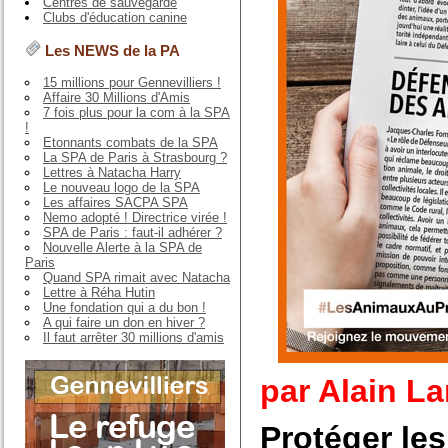
Centres de sauvegarde
Clubs d'éducation canine
Les NEWS de la PA
15 millions pour Gennevilliers !
Affaire 30 Millions d'Amis
7 fois plus pour la com à la SPA
!
Etonnants combats de la SPA
La SPA de Paris à Strasbourg ?
Lettres à Natacha Harry
Le nouveau logo de la SPA
Les affaires SACPA SPA
Nemo adopté ! Directrice virée !
SPA de Paris : faut-il adhérer ?
Nouvelle Alerte à la SPA de
Paris
Quand SPA rimait avec Natacha
Lettre à Réha Hutin
Une fondation qui a du bon !
A qui faire un don en hiver ?
Il faut arrêter 30 millions d'amis
par Alain La
Protéger le