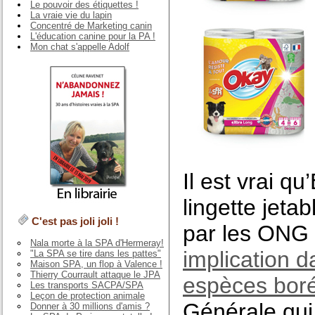
Le pouvoir des étiquettes !
La vraie vie du lapin
Concentré de Marketing canin
L'éducation canine pour la PA !
Mon chat s'appelle Adolf
Il est vrai qu
lingette jeta
C'est pas joli joli !
par les ONG
Nala morte à la SPA d'Hermeray!
implication d
"La SPA se tire dans les pattes"
Maison SPA, un flop à Valence !
Thierry Courrault attaque le JPA
espèces bor
Les transports SACPA/SPA
Leçon de protection animale
Générale qui,
Donner à 30 millions d'amis ?