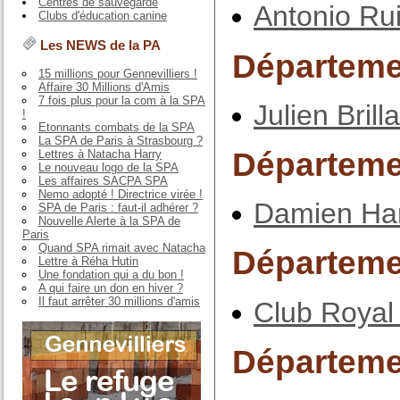
Centres de sauvegarde
Antonio Ru
Clubs d'éducation canine
Les NEWS de la PA
Départeme
15 millions pour Gennevilliers !
Affaire 30 Millions d'Amis
7 fois plus pour la com à la SPA
Julien Brill
!
Etonnants combats de la SPA
La SPA de Paris à Strasbourg ?
Départeme
Lettres à Natacha Harry
Le nouveau logo de la SPA
Les affaires SACPA SPA
Nemo adopté ! Directrice virée !
Damien H
SPA de Paris : faut-il adhérer ?
Nouvelle Alerte à la SPA de
Paris
Quand SPA rimait avec Natacha
Départeme
Lettre à Réha Hutin
Une fondation qui a du bon !
A qui faire un don en hiver ?
Il faut arrêter 30 millions d'amis
Club Royal
Départeme