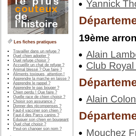
Yannick Th
Départeme
19ème arro
Les fiches pratiques
Alain Lamb
Travailler dans un refuge ?
Quel chien adopter ?
Quel refuge choisir ?
Club Royal
Accueillir un chat de refuge ?
Animal blessé ? Que faire ?
Aliments toxiques, attention !
Départeme
Apprendre la marche en laisse ?
Apprendre le rappel ?
Apprendre le pas bouger ?
Chien perdu ! Que faire ?
Alain Colo
Quelle race de chien choisir ?
Choisir son assurance ?
Donner des récompenses ?
Faut-il vacciner son chien ?
Départeme
Faut-il des Parcs canins ?
Eduquer son chien en bougeant
Quel chat choisir ?
Peut-on changer son nom ?
Mouchez F