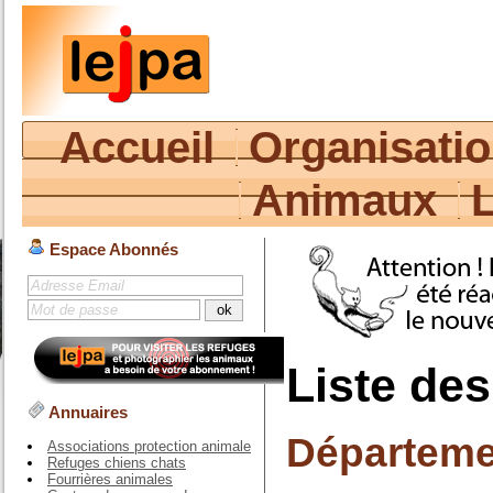
Accueil
Organisati
Animaux
Espace Abonnés
Liste de
Annuaires
Départeme
Associations protection animale
Refuges chiens chats
Fourrières animales