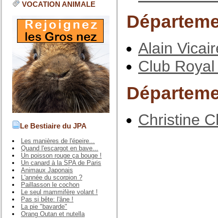
VOCATION ANIMALE
Départeme
Alain Vicair
Club Royal
Départeme
Christine 
Le Bestiaire du JPA
Les manières de l'épeire...
Quand l'escargot en bave...
Un poisson rouge ça bouge !
Un canard à la SPA de Paris
Animaux Japonais
L'année du scorpion ?
Paillasson le cochon
Le seul mammifère volant !
Pas si bête: l'âne !
La pie "bavarde"
Orang Outan et nutella