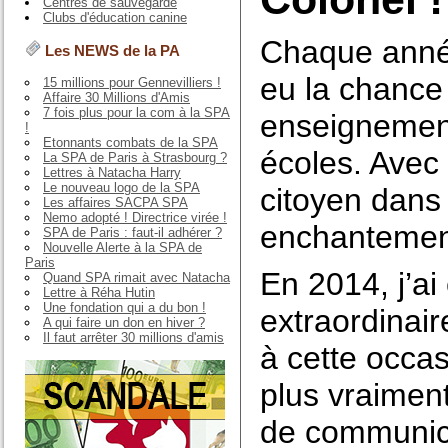
Centres de sauvegarde
Clubs d'éducation canine
Chaque année,
Les NEWS de la PA
eu la chance 
15 millions pour Gennevilliers !
Affaire 30 Millions d'Amis
7 fois plus pour la com à la SPA
enseignement
!
Etonnants combats de la SPA
écoles. Avec
La SPA de Paris à Strasbourg ?
Lettres à Natacha Harry
Le nouveau logo de la SPA
citoyen dans
Les affaires SACPA SPA
Nemo adopté ! Directrice virée !
enchanteme
SPA de Paris : faut-il adhérer ?
Nouvelle Alerte à la SPA de
Paris
En 2014, j’ai
Quand SPA rimait avec Natacha
Lettre à Réha Hutin
Une fondation qui a du bon !
extraordinair
A qui faire un don en hiver ?
Il faut arrêter 30 millions d'amis
à cette occas
plus vraimen
de communic