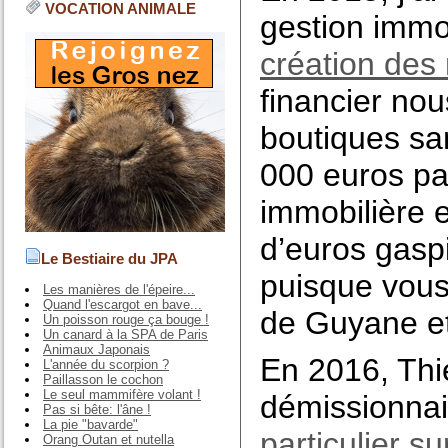
VOCATION ANIMALE
gestion immo
création des
financier no
boutiques sa
000 euros pa
immobilière e
d’euros gaspi
Le Bestiaire du JPA
puisque vous 
Les manières de l'épeire...
Quand l'escargot en bave...
de Guyane et
Un poisson rouge ça bouge !
Un canard à la SPA de Paris
Animaux Japonais
En 2016, Thie
L'année du scorpion ?
Paillasson le cochon
Le seul mammifère volant !
démissionnair
Pas si bête: l'âne !
La pie "bavarde"
particulier su
Orang Outan et nutella