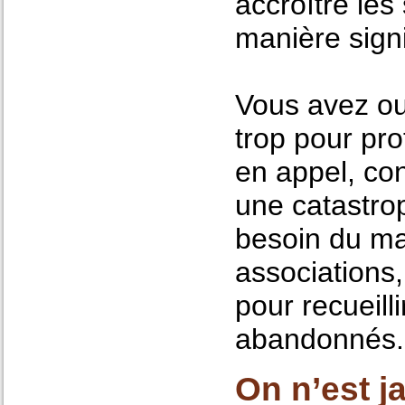
accroître le
manière signi
Vous avez oub
trop pour pr
en appel, co
une catastro
besoin du ma
associations,
pour recueil
abandonnés.
On n’est j