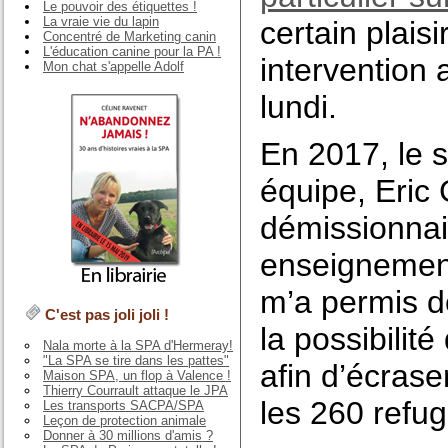
Le pouvoir des étiquettes !
La vraie vie du lapin
certain plais
Concentré de Marketing canin
L'éducation canine pour la PA !
intervention 
Mon chat s'appelle Adolf
lundi.
En 2017, le 
équipe, Eric 
démissionnai
enseignement
m’a permis d
C'est pas joli joli !
la possibilit
Nala morte à la SPA d'Hermeray!
"La SPA se tire dans les pattes"
afin d’écras
Maison SPA, un flop à Valence !
Thierry Courrault attaque le JPA
les 260 refug
Les transports SACPA/SPA
Leçon de protection animale
Donner à 30 millions d'amis ?