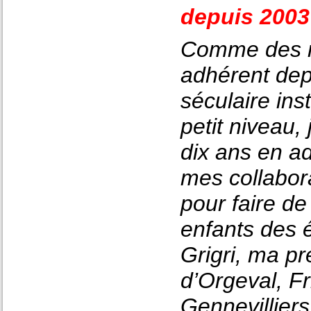
depuis 2003
Comme des mi
adhérent dep
séculaire ins
petit niveau,
dix ans en a
mes collabor
pour faire d
enfants des é
Grigri, ma p
d’Orgeval, F
Gennevillier