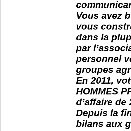
communicant
Vous avez bé
vous constru
dans la plu
par l’associ
personnel vo
groupes agr
En 2011, vo
HOMMES PRO
d’affaire de
Depuis la f
bilans aux 