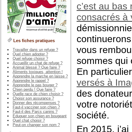
c’est au bas 
consacrés à 
démissionnie
continuerons
Les fiches pratiques
vous rembour
Travailler dans un refuge ?
Quel chien adopter ?
sommes qui o
Quel refuge choisir ?
Accueillir un chat de refuge ?
Animal blessé ? Que faire ?
En particulier
Aliments toxiques, attention !
Apprendre la marche en laisse ?
versés à Ima
Apprendre le rappel ?
Apprendre le pas bouger ?
Chien perdu ! Que faire ?
des donateur
Quelle race de chien choisir ?
Choisir son assurance ?
votre notorié
Donner des récompenses ?
Faut-il vacciner son chien ?
Faut-il des Parcs canins ?
société.
Eduquer son chien en bougeant
Quel chat choisir ?
Peut-on changer son nom ?
En 2015, j’ai