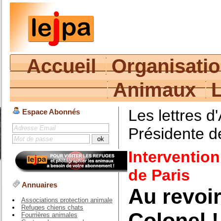
Accueil
Organisati
Animaux
Les lettres d
Espace Abonnés
Présidente d
Intervention
de Paris
Annuaires
Au revoi
Associations protection animale
Refuges chiens chats
Colonel !
Fourrières animales