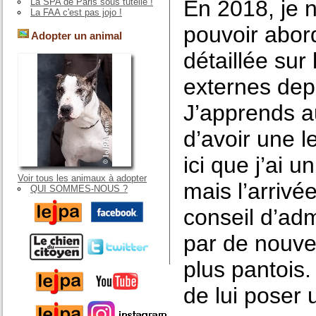
En 2018, je 
La SPA de Paris sous tutelle !
La FAA c'est pas jojo !
pouvoir abord
Adopter un animal
détaillée sur
externes depu
J’apprends a
d’avoir une l
ici que j’ai 
Voir tous les animaux à adopter
mais l’arriv
QUI SOMMES-NOUS ?
conseil d’adm
par de nouvel
plus pantois.
de lui poser 