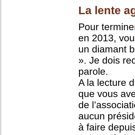
La lente a
Pour terminer
en 2013, vous
un diamant br
». Je dois re
parole.
A la lecture 
que vous ave
de l’associa
aucun préside
à faire depui