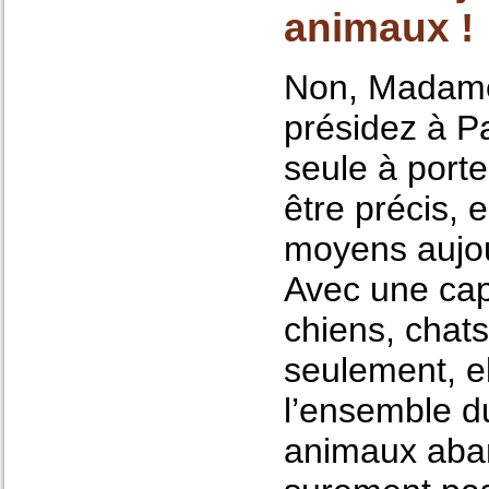
animaux !
Non, Madame 
présidez à Pa
seule à port
être précis, 
moyens aujou
Avec une cap
chiens, chat
seulement, el
l’ensemble du
animaux aban