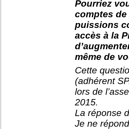
Pourriez vou
comptes de 
puissions co
accès à la 
d’augmenter 
même de vou
Cette questi
(adhérent SP
lors de l’as
2015.
La réponse d
Je ne répondr