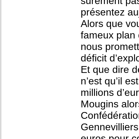
surement pas
présentez auj
Alors que vo
fameux plan 
nous promett
déficit d’exp
Et que dire 
n’est qu’il e
millions d’eu
Mougins alors
Confédération
Gennevilliers
euros pour co