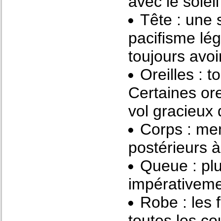
avec le solei
Tête : une 
pacifisme lé
toujours avoi
Oreilles : 
Certaines ore
vol gracieux 
Corps : me
postérieurs à 
Queue : plu
impérativeme
Robe : les 
toutes les co