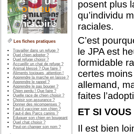
posent plus l
qu’individu m
raciales.
C’est pourquo
Les fiches pratiques
le JPA est h
Travailler dans un refuge ?
Quel chien adopter ?
Quel refuge choisir ?
formidable r
Accueillir un chat de refuge ?
Animal blessé ? Que faire ?
certes moins
Aliments toxiques, attention !
Apprendre la marche en laisse ?
allemand, mai
Apprendre le rappel ?
Apprendre le pas bouger ?
Chien perdu ! Que faire ?
faites l’adop
Quelle race de chien choisir ?
Choisir son assurance ?
Donner des récompenses ?
Faut-il vacciner son chien ?
ET SI VOU
Faut-il des Parcs canins ?
Eduquer son chien en bougeant
Quel chat choisir ?
Il est bien l
Peut-on changer son nom ?