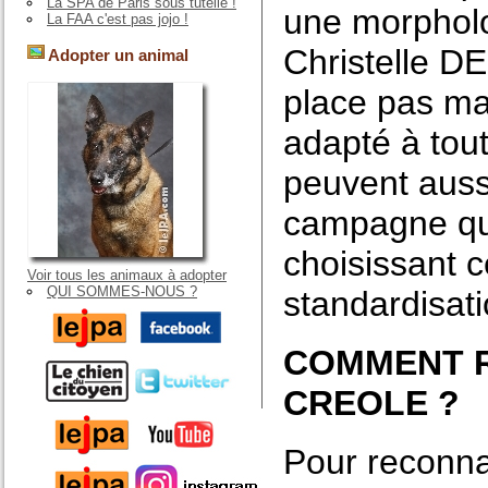
La SPA de Paris sous tutelle !
une morpholo
La FAA c'est pas jojo !
Christelle DE
Adopter un animal
place pas mal
adapté à tou
peuvent auss
campagne qu’
choisissant c
Voir tous les animaux à adopter
QUI SOMMES-NOUS ?
standardisatio
COMMENT R
CREOLE ?
Pour reconnaît