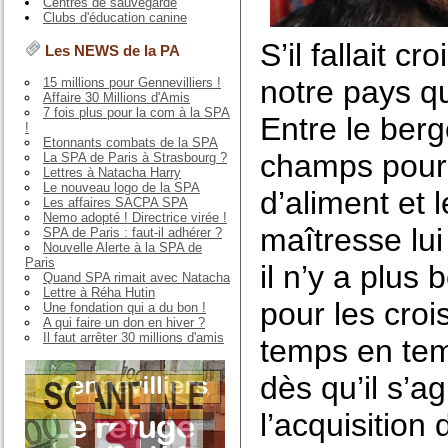
Centres de sauvegarde
Clubs d'éducation canine
S’il fallait cr
Les NEWS de la PA
notre pays q
15 millions pour Gennevilliers !
Affaire 30 Millions d'Amis
7 fois plus pour la com à la SPA
Entre le ber
!
Etonnants combats de la SPA
champs pour 
La SPA de Paris à Strasbourg ?
Lettres à Natacha Harry
Le nouveau logo de la SPA
d’aliment et 
Les affaires SACPA SPA
Nemo adopté ! Directrice virée !
maîtresse lui
SPA de Paris : faut-il adhérer ?
Nouvelle Alerte à la SPA de
Paris
il n’y a plu
Quand SPA rimait avec Natacha
Lettre à Réha Hutin
pour les croi
Une fondation qui a du bon !
A qui faire un don en hiver ?
Il faut arrêter 30 millions d'amis
temps en temp
dès qu’il s’a
l’acquisition