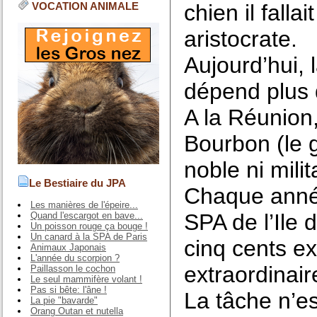
chien il fall
VOCATION ANIMALE
aristocrate.
Aujourd’hui, 
dépend plus 
A la Réunion,
Bourbon (le g
noble ni milit
Le Bestiaire du JPA
Chaque année
Les manières de l'épeire...
SPA de l’Ile 
Quand l'escargot en bave...
Un poisson rouge ça bouge !
Un canard à la SPA de Paris
cinq cents e
Animaux Japonais
L'année du scorpion ?
extraordinair
Paillasson le cochon
Le seul mammifère volant !
Pas si bête: l'âne !
La tâche n’es
La pie "bavarde"
Orang Outan et nutella