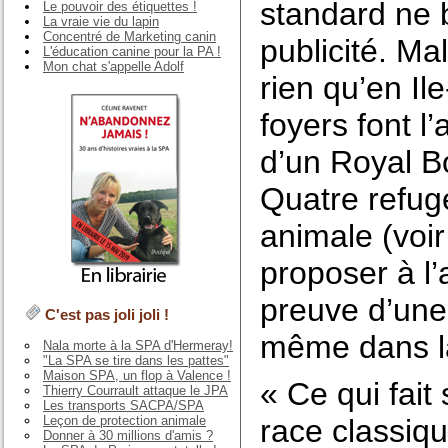
standard ne 
Le pouvoir des étiquettes !
La vraie vie du lapin
Concentré de Marketing canin
publicité. M
L'éducation canine pour la PA !
Mon chat s'appelle Adolf
rien qu’en Il
foyers font l’
d’un Royal B
Quatre refuge
animale (voir 
proposer à l’
preuve d’une
C'est pas joli joli !
même dans l
Nala morte à la SPA d'Hermeray!
"La SPA se tire dans les pattes"
Maison SPA, un flop à Valence !
« Ce qui fait
Thierry Courrault attaque le JPA
Les transports SACPA/SPA
race classiq
Leçon de protection animale
Donner à 30 millions d'amis ?