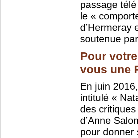
passage télé 
le « comport
d’Hermeray e
soutenue par 
Pour votr
vous une P
En juin 2016,
intitulé « N
des critique
d’Anne Salom
pour donner s