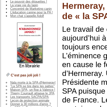
Le pouvoir des étiquettes !
Hermeray, 
La vraie vie du lapin
Concentré de Marketing canin
L'éducation canine pour la PA !
de « la SP
Mon chat s'appelle Adolf
Le travail de
aujourd’hui à
toujours enc
L’éminence g
en cause le 
d’Hermeray. 
C'est pas joli joli !
Présidente m
Nala morte à la SPA d'Hermeray!
"La SPA se tire dans les pattes"
SPA puisque 
Maison SPA, un flop à Valence !
Thierry Courrault attaque le JPA
Les transports SACPA/SPA
de France. Le
Leçon de protection animale
Donner à 30 millions d'amis ?