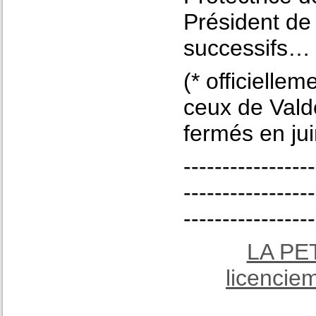
Président de
successifs…
(* officielle
ceux de Vald
fermés en ju
-----------------
-----------------
-----------------
LA PE
licencie