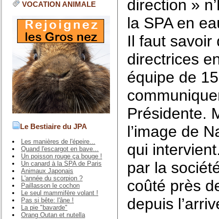
direction » n
VOCATION ANIMALE
la SPA en ea
Il faut savoir
directrices 
équipe de 15 
communiquer 
Présidente. M
Le Bestiaire du JPA
l’image de N
Les manières de l'épeire...
qui intervien
Quand l'escargot en bave...
Un poisson rouge ça bouge !
par la socié
Un canard à la SPA de Paris
Animaux Japonais
L'année du scorpion ?
coûté près d
Paillasson le cochon
Le seul mammifère volant !
depuis l’arri
Pas si bête: l'âne !
La pie "bavarde"
Orang Outan et nutella