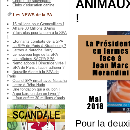
ANIMAUX
Centres de sauvegarde
Clubs d'éducation canine
!
Les NEWS de la PA
15 millions pour Gennevilliers !
Affaire 30 Millions d'Amis
7 fois plus pour la com à la SPA
!
Etonnants combats de la SPA
La SPA de Paris à Strasbourg ?
Lettres à Natacha Harry
Le nouveau logo de la SPA
Les affaires SACPA SPA
Nemo adopté ! Directrice virée !
SPA de Paris : faut-il adhérer ?
Nouvelle Alerte à la SPA de
Paris
Quand SPA rimait avec Natacha
Lettre à Réha Hutin
Une fondation qui a du bon !
A qui faire un don en hiver ?
Il faut arrêter 30 millions d'amis
Pour la deux