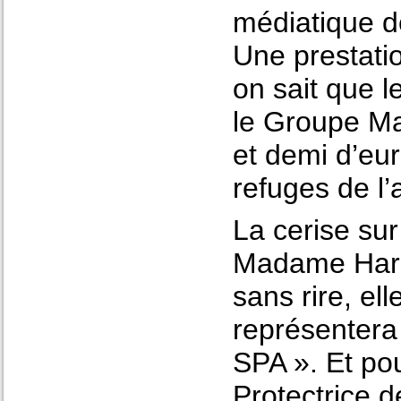
médiatique 
Une prestati
on sait que l
le Groupe Mar
et demi d’eu
refuges de l
La cerise sur
Madame Harr
sans rire, el
représentera
SPA ». Et pou
Protectrice d