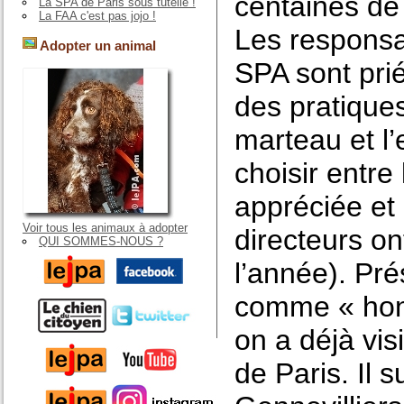
centaines de
La SPA de Paris sous tutelle !
La FAA c'est pas jojo !
Les responsa
Adopter un animal
SPA sont prié
des pratique
marteau et l
choisir entre
appréciée et 
Voir tous les animaux à adopter
directeurs on
QUI SOMMES-NOUS ?
l’année). Pré
comme « hont
on a déjà vis
de Paris. Il su