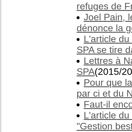
refuges de F
Joel Pain, 
dénonce la ge
L'article d
SPA se tire d
Lettres à N
SPA
(2015/2
Pour que l
par ci et du 
Faut-il enc
L'article d
"Gestion best