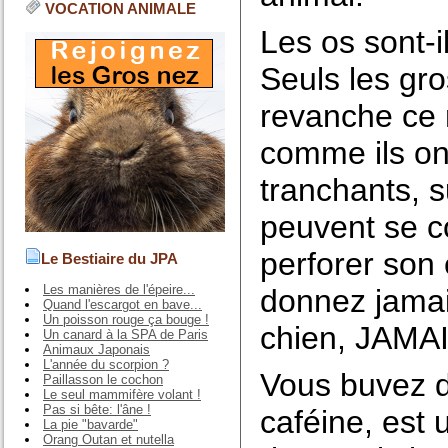
VOCATION ANIMALE
Les os sont-
Seuls les gr
revanche ce n
comme ils ont 
tranchants, su
peuvent se co
perforer son 
Le Bestiaire du JPA
Les manières de l'épeire...
donnez jamais
Quand l'escargot en bave...
Un poisson rouge ça bouge !
chien, JAMAI
Un canard à la SPA de Paris
Animaux Japonais
L'année du scorpion ?
Vous buvez d
Paillasson le cochon
Le seul mammifère volant !
Pas si bête: l'âne !
caféine, est 
La pie "bavarde"
Orang Outan et nutella