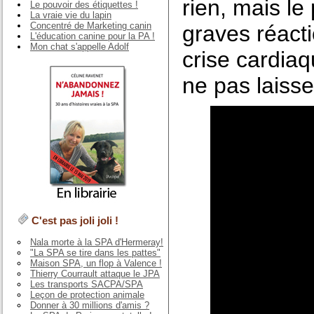
rien, mais le
Le pouvoir des étiquettes !
La vraie vie du lapin
Concentré de Marketing canin
graves réact
L'éducation canine pour la PA !
Mon chat s'appelle Adolf
crise cardiaq
ne pas laisse
C'est pas joli joli !
Nala morte à la SPA d'Hermeray!
"La SPA se tire dans les pattes"
Maison SPA, un flop à Valence !
Thierry Courrault attaque le JPA
Les transports SACPA/SPA
Leçon de protection animale
Donner à 30 millions d'amis ?