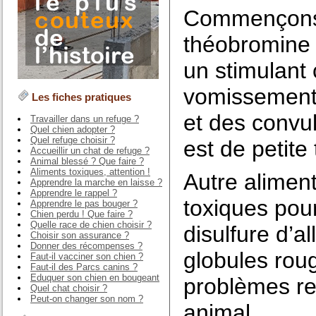
Commençons j
théobromine 
un stimulant
vomissements
Les fiches pratiques
et des convuls
Travailler dans un refuge ?
Quel chien adopter ?
Quel refuge choisir ?
est de petite 
Accueillir un chat de refuge ?
Animal blessé ? Que faire ?
Aliments toxiques, attention !
Autre aliment
Apprendre la marche en laisse ?
Apprendre le rappel ?
toxiques pour
Apprendre le pas bouger ?
Chien perdu ! Que faire ?
Quelle race de chien choisir ?
disulfure d’a
Choisir son assurance ?
Donner des récompenses ?
globules roug
Faut-il vacciner son chien ?
Faut-il des Parcs canins ?
Eduquer son chien en bougeant
problèmes re
Quel chat choisir ?
Peut-on changer son nom ?
animal.