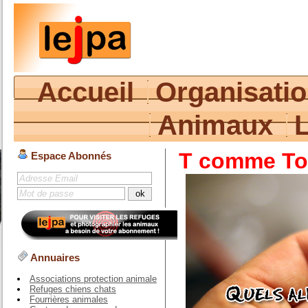
Accueil
Organisati
Animaux
T comme To
Espace Abonnés
Annuaires
Associations protection animale
Refuges chiens chats
Fourrières animales