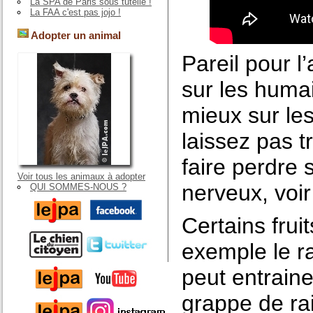
La SPA de Paris sous tutelle !
La FAA c'est pas jojo !
Adopter un animal
Pareil pour l
sur les huma
mieux sur les
laissez pas tr
faire perdre 
Voir tous les animaux à adopter
nerveux, voir
QUI SOMMES-NOUS ?
Certains fru
exemple le ra
peut entraine
grappe de rai