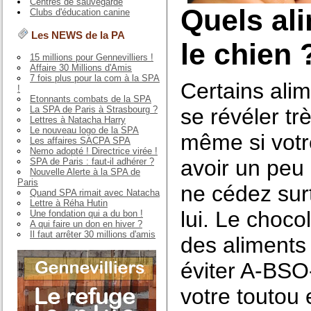
Centres de sauvegarde
Quels al
Clubs d'éducation canine
Les NEWS de la PA
le chien 
15 millions pour Gennevilliers !
Affaire 30 Millions d'Amis
7 fois plus pour la com à la SPA
Certains ali
!
Etonnants combats de la SPA
La SPA de Paris à Strasbourg ?
se révéler tr
Lettres à Natacha Harry
Le nouveau logo de la SPA
même si votr
Les affaires SACPA SPA
Nemo adopté ! Directrice virée !
avoir un peu
SPA de Paris : faut-il adhérer ?
Nouvelle Alerte à la SPA de
Paris
ne cédez sur
Quand SPA rimait avec Natacha
Lettre à Réha Hutin
lui. Le choco
Une fondation qui a du bon !
A qui faire un don en hiver ?
Il faut arrêter 30 millions d'amis
des aliments 
éviter A-BSO
votre toutou