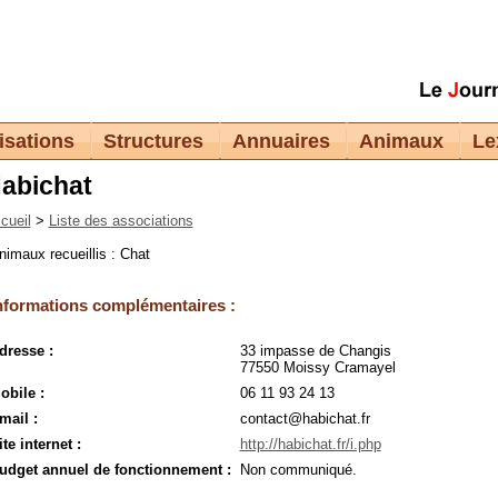
isations
Structures
Annuaires
Animaux
Le
abichat
cueil
>
Liste des associations
nimaux recueillis : Chat
nformations complémentaires :
dresse :
33 impasse de Changis
77550 Moissy Cramayel
obile :
06 11 93 24 13
mail :
contact@habichat.fr
ite internet :
http://habichat.fr/i.php
udget annuel de fonctionnement :
Non communiqué.