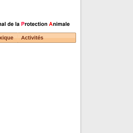
xique
Activités