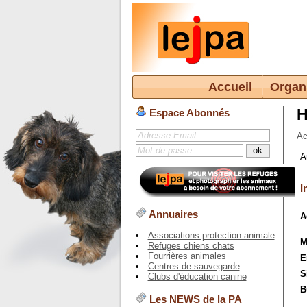
Accueil
Organ
H
Espace Abonnés
Ac
A
I
Annuaires
A
Associations protection animale
M
Refuges chiens chats
Fourrières animales
E
Centres de sauvegarde
S
Clubs d'éducation canine
B
Les NEWS de la PA