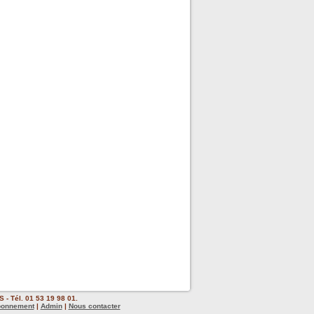
 - Tél. 01 53 19 98 01.
bonnement
|
Admin
|
Nous contacter