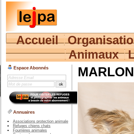
Accueil
Organisati
Animaux
MARLON
Espace Abonnés
Annuaires
Associations protection animale
Refuges chiens chats
Fourrières animales