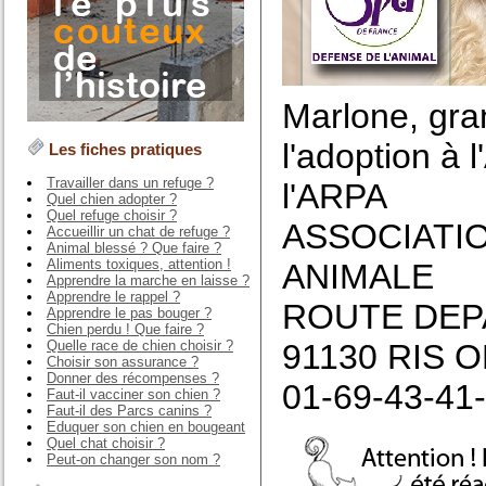
Marlone, gra
l'adoption à 
Les fiches pratiques
Travailler dans un refuge ?
l'ARPA
Quel chien adopter ?
Quel refuge choisir ?
ASSOCIATI
Accueillir un chat de refuge ?
Animal blessé ? Que faire ?
Aliments toxiques, attention !
ANIMALE
Apprendre la marche en laisse ?
Apprendre le rappel ?
ROUTE DEP
Apprendre le pas bouger ?
Chien perdu ! Que faire ?
Quelle race de chien choisir ?
91130 RIS 
Choisir son assurance ?
Donner des récompenses ?
01-69-43-41
Faut-il vacciner son chien ?
Faut-il des Parcs canins ?
Eduquer son chien en bougeant
Quel chat choisir ?
Peut-on changer son nom ?