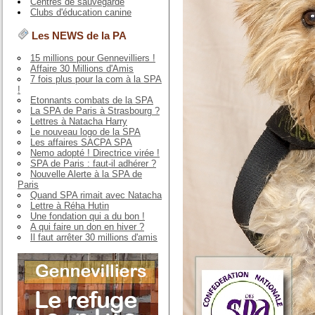
Centres de sauvegarde
Clubs d'éducation canine
Les NEWS de la PA
15 millions pour Gennevilliers !
Affaire 30 Millions d'Amis
7 fois plus pour la com à la SPA
!
Etonnants combats de la SPA
La SPA de Paris à Strasbourg ?
Lettres à Natacha Harry
Le nouveau logo de la SPA
Les affaires SACPA SPA
Nemo adopté ! Directrice virée !
SPA de Paris : faut-il adhérer ?
Nouvelle Alerte à la SPA de
Paris
Quand SPA rimait avec Natacha
Lettre à Réha Hutin
Une fondation qui a du bon !
A qui faire un don en hiver ?
Il faut arrêter 30 millions d'amis