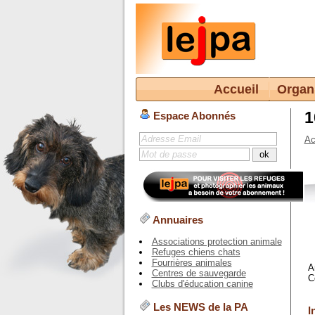
Accueil
Organ
1
Espace Abonnés
Ac
Annuaires
Associations protection animale
Refuges chiens chats
Fourrières animales
A
Centres de sauvegarde
C
Clubs d'éducation canine
Les NEWS de la PA
I