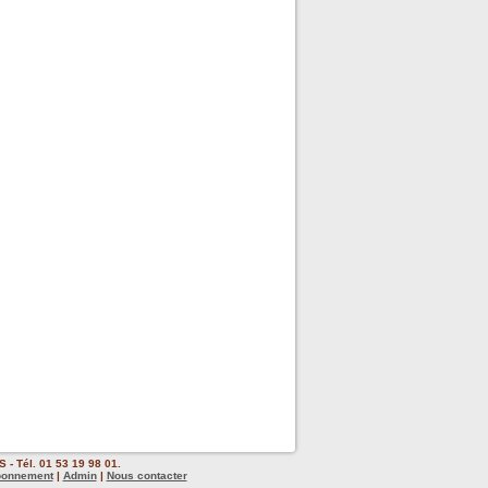
 - Tél. 01 53 19 98 01.
bonnement
|
Admin
|
Nous contacter