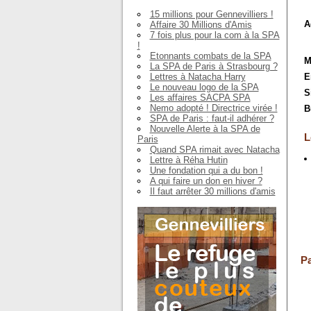
15 millions pour Gennevilliers !
A
Affaire 30 Millions d'Amis
7 fois plus pour la com à la SPA
!
Etonnants combats de la SPA
M
La SPA de Paris à Strasbourg ?
Lettres à Natacha Harry
E
Le nouveau logo de la SPA
S
Les affaires SACPA SPA
Nemo adopté ! Directrice virée !
B
SPA de Paris : faut-il adhérer ?
Nouvelle Alerte à la SPA de
L
Paris
Quand SPA rimait avec Natacha
Lettre à Réha Hutin
Une fondation qui a du bon !
A qui faire un don en hiver ?
Il faut arrêter 30 millions d'amis
Pa