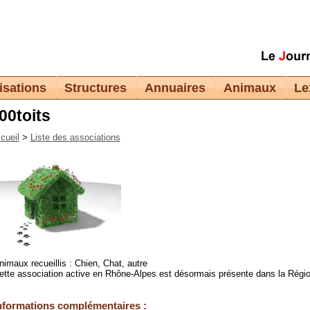
isations
Structures
Annuaires
Animaux
Le
00toits
cueil
>
Liste des associations
nimaux recueillis : Chien, Chat, autre
ette association active en Rhône-Alpes est désormais présente dans la Régi
nformations complémentaires :