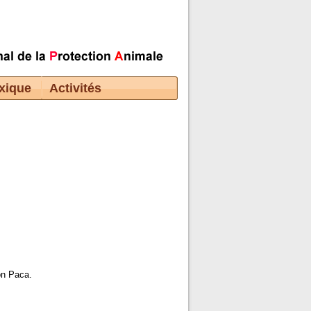
xique
Activités
on Paca.