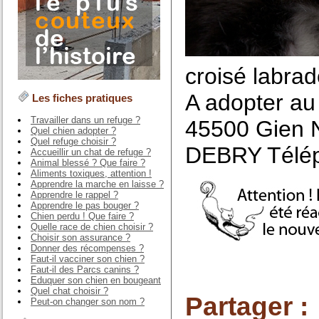
croisé labra
A adopter au 
Les fiches pratiques
Travailler dans un refuge ?
45500 Gien N
Quel chien adopter ?
Quel refuge choisir ?
DEBRY Télép
Accueillir un chat de refuge ?
Animal blessé ? Que faire ?
Aliments toxiques, attention !
Apprendre la marche en laisse ?
Apprendre le rappel ?
Apprendre le pas bouger ?
Chien perdu ! Que faire ?
Quelle race de chien choisir ?
Choisir son assurance ?
Donner des récompenses ?
Faut-il vacciner son chien ?
Faut-il des Parcs canins ?
Eduquer son chien en bougeant
Quel chat choisir ?
Partager :
Peut-on changer son nom ?