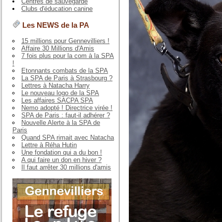
Centres de sauvegarde
Clubs d'éducation canine
Les NEWS de la PA
15 millions pour Gennevilliers !
Affaire 30 Millions d'Amis
7 fois plus pour la com à la SPA
!
Etonnants combats de la SPA
La SPA de Paris à Strasbourg ?
Lettres à Natacha Harry
Le nouveau logo de la SPA
Les affaires SACPA SPA
Nemo adopté ! Directrice virée !
SPA de Paris : faut-il adhérer ?
Nouvelle Alerte à la SPA de
Paris
Quand SPA rimait avec Natacha
Lettre à Réha Hutin
Une fondation qui a du bon !
A qui faire un don en hiver ?
Il faut arrêter 30 millions d'amis