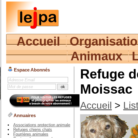
Accueil
Organisati
Animaux
Refuge de
Espace Abonnés
Moissac
Accueil
>
Lis
Annuaires
Associations protection animale
Refuges chiens chats
Fourrières animales