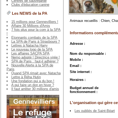
Centres de sauvegarde
Clubs d'éducation canine
Les NEWS de la PA
Animaux recueillis : Chien, Cha
15 millions pour Gennevilliers !
Affaire 30 Millions d'Amis
7 fois plus pour la com à la SPA
Informations complémenta
!
Etonnants combats de la SPA
La SPA de Paris à Strasbourg ?
Adresse :
Lettres à Natacha Harry
Le nouveau logo de la SPA
Les affaires SACPA SPA
Nom du responsable :
Nemo adopté ! Directrice virée !
Mobile :
SPA de Paris : faut-il adhérer ?
Nouvelle Alerte à la SPA de
Email :
Paris
Site internet :
Quand SPA rimait avec Natacha
Lettre à Réha Hutin
Horaires :
Une fondation qui a du bon !
A qui faire un don en hiver ?
Budget annuel de
Il faut arrêter 30 millions d'amis
fonctionnement :
L'organisation qui gère cet
Les oubliés de Saint-Béart