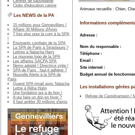
Centres de sauvegarde
Clubs d'éducation canine
Animaux recueillis : Chien, Cha
Les NEWS de la PA
Informations complémenta
15 millions pour Gennevilliers !
Affaire 30 Millions d'Amis
7 fois plus pour la com à la SPA
Adresse :
!
Etonnants combats de la SPA
Nom du responsable :
La SPA de Paris à Strasbourg ?
Lettres à Natacha Harry
Téléphone :
Le nouveau logo de la SPA
Email :
Les affaires SACPA SPA
Nemo adopté ! Directrice virée !
Site internet :
SPA de Paris : faut-il adhérer ?
Budget annuel de fonctionne
Nouvelle Alerte à la SPA de
Paris
Quand SPA rimait avec Natacha
Les installations gérées pa
Lettre à Réha Hutin
Une fondation qui a du bon !
Refuge de Castelsarrasin / 
A qui faire un don en hiver ?
Il faut arrêter 30 millions d'amis