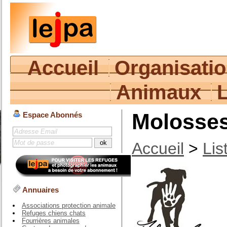
Accueil
Organisati
Animaux
Molosse
Espace Abonnés
Accueil
>
Lis
Annuaires
Associations protection animale
Refuges chiens chats
Fourrières animales