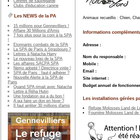
Centres de sauvegarde
Clubs d'éducation canine
Les NEWS de la PA
Animaux recueillis : Chien, Cha
15 millions pour Gennevilliers !
Affaire 30 Millions d'Amis
Informations complémenta
7 fois plus pour la com à la SPA
!
Etonnants combats de la SPA
Adresse :
La SPA de Paris à Strasbourg ?
Lettres à Natacha Harry
Nom du responsable :
Le nouveau logo de la SPA
Les affaires SACPA SPA
Mobile :
Nemo adopté ! Directrice virée !
Email :
SPA de Paris : faut-il adhérer ?
Nouvelle Alerte à la SPA de
Site internet :
Paris
Budget annuel de fonctionne
Quand SPA rimait avec Natacha
Lettre à Réha Hutin
Une fondation qui a du bon !
Les installations gérées pa
A qui faire un don en hiver ?
Il faut arrêter 30 millions d'amis
Refuge Molosses Land de L
Fourrière Molosses Land de