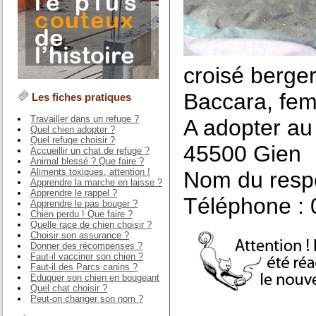
croisé berger
Baccara, fem
Les fiches pratiques
Travailler dans un refuge ?
A adopter au 
Quel chien adopter ?
Quel refuge choisir ?
45500 Gien
Accueillir un chat de refuge ?
Animal blessé ? Que faire ?
Aliments toxiques, attention !
Nom du respo
Apprendre la marche en laisse ?
Apprendre le rappel ?
Téléphone : 
Apprendre le pas bouger ?
Chien perdu ! Que faire ?
Quelle race de chien choisir ?
Choisir son assurance ?
Donner des récompenses ?
Faut-il vacciner son chien ?
Faut-il des Parcs canins ?
Eduquer son chien en bougeant
Quel chat choisir ?
Peut-on changer son nom ?