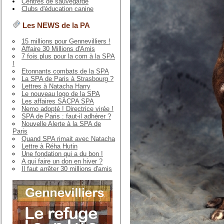
Centres de sauvegarde
Clubs d'éducation canine
Les NEWS de la PA
15 millions pour Gennevilliers !
Affaire 30 Millions d'Amis
7 fois plus pour la com à la SPA
!
Etonnants combats de la SPA
La SPA de Paris à Strasbourg ?
Lettres à Natacha Harry
Le nouveau logo de la SPA
Les affaires SACPA SPA
Nemo adopté ! Directrice virée !
SPA de Paris : faut-il adhérer ?
Nouvelle Alerte à la SPA de
Paris
Quand SPA rimait avec Natacha
Lettre à Réha Hutin
Une fondation qui a du bon !
A qui faire un don en hiver ?
Il faut arrêter 30 millions d'amis