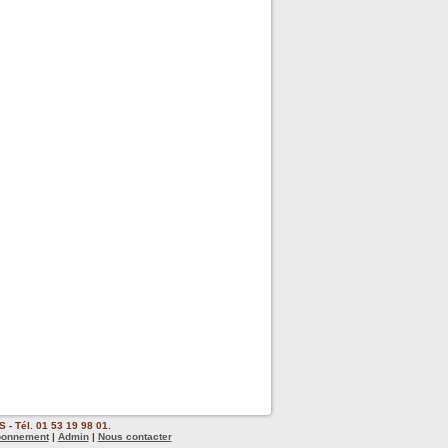
 - Tél. 01 53 19 98 01.
bonnement
|
Admin
|
Nous contacter