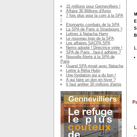
15 millions pour Gennevilliers !
Affaire 30 Millions d'Amis
M
7 fois plus pour la com à la SPA
!
E
Etonnants combats de la SPA
S
La SPA de Paris à Strasbourg ?
Lettres à Natacha Harry
B
Le nouveau logo de la SPA
Les affaires SACPA SPA
Nemo adopté ! Directrice virée !
L
SPA de Paris : faut-il adhérer ?
Nouvelle Alerte à la SPA de
Paris
Quand SPA rimait avec Natacha
Lettre à Réha Hutin
Une fondation qui a du bon !
A qui faire un don en hiver ?
Il faut arrêter 30 millions d'amis
Pa
L