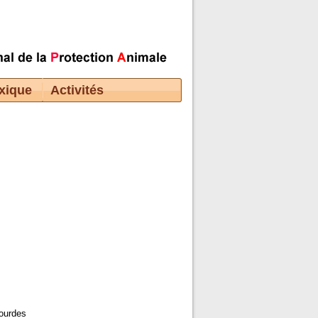
xique
Activités
ourdes