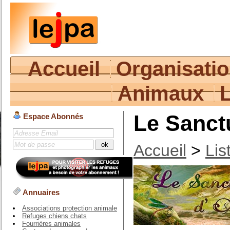
Accueil
Organisati
Animaux
Le Sanct
Espace Abonnés
Accueil
>
Lis
Annuaires
Associations protection animale
Refuges chiens chats
Fourrières animales