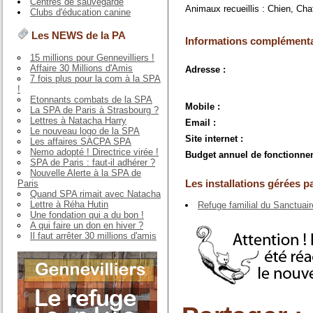
Centres de sauvegarde
Animaux recueillis : Chien, Cha
Clubs d'éducation canine
Les NEWS de la PA
Informations complémenta
15 millions pour Gennevilliers !
Affaire 30 Millions d'Amis
Adresse :
7 fois plus pour la com à la SPA
!
Etonnants combats de la SPA
Mobile :
La SPA de Paris à Strasbourg ?
Lettres à Natacha Harry
Email :
Le nouveau logo de la SPA
Site internet :
Les affaires SACPA SPA
Nemo adopté ! Directrice virée !
Budget annuel de fonctionne
SPA de Paris : faut-il adhérer ?
Nouvelle Alerte à la SPA de
Les installations gérées pa
Paris
Quand SPA rimait avec Natacha
Lettre à Réha Hutin
Refuge familial du Sanctuair
Une fondation qui a du bon !
A qui faire un don en hiver ?
Il faut arrêter 30 millions d'amis