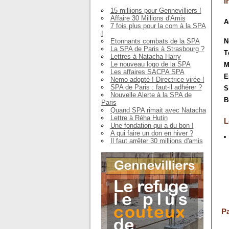
I
15 millions pour Gennevilliers !
Affaire 30 Millions d'Amis
A
7 fois plus pour la com à la SPA
!
Etonnants combats de la SPA
N
La SPA de Paris à Strasbourg ?
T
Lettres à Natacha Harry
Le nouveau logo de la SPA
M
Les affaires SACPA SPA
E
Nemo adopté ! Directrice virée !
SPA de Paris : faut-il adhérer ?
S
Nouvelle Alerte à la SPA de
B
Paris
Quand SPA rimait avec Natacha
Lettre à Réha Hutin
L
Une fondation qui a du bon !
A qui faire un don en hiver ?
Il faut arrêter 30 millions d'amis
Pa