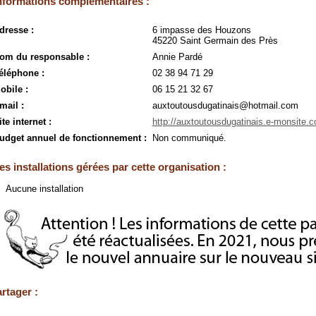
nformations complémentaires :
dresse :
6 impasse des Houzons
45220 Saint Germain des Près
om du responsable :
Annie Pardé
éléphone :
02 38 94 71 29
obile :
06 15 21 32 67
mail :
auxtoutousdugatinais@hotmail.com
ite internet :
http://auxtoutousdugatinais.e-monsite.
udget annuel de fonctionnement :
Non communiqué.
es installations gérées par cette organisation :
Aucune installation
rtager :