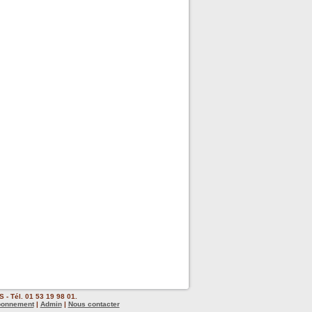
 - Tél. 01 53 19 98 01.
bonnement
|
Admin
|
Nous contacter