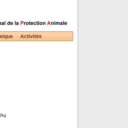
xique
Activités
2kg.