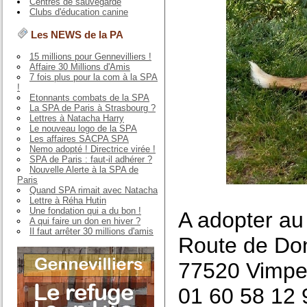
Centres de sauvegarde
Clubs d'éducation canine
Les NEWS de la PA
15 millions pour Gennevilliers !
Affaire 30 Millions d'Amis
7 fois plus pour la com à la SPA
!
Etonnants combats de la SPA
La SPA de Paris à Strasbourg ?
Lettres à Natacha Harry
Le nouveau logo de la SPA
Les affaires SACPA SPA
Nemo adopté ! Directrice virée !
SPA de Paris : faut-il adhérer ?
Nouvelle Alerte à la SPA de
Paris
Quand SPA rimait avec Natacha
Lettre à Réha Hutin
Une fondation qui a du bon !
A adopter a
A qui faire un don en hiver ?
Il faut arrêter 30 millions d'amis
Route de Don
77520 Vimpe
01 60 58 12 