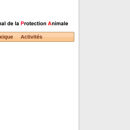
xique
Activités