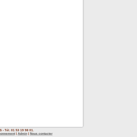
 - Tél. 01 53 19 98 01.
bonnement
|
Admin
|
Nous contacter