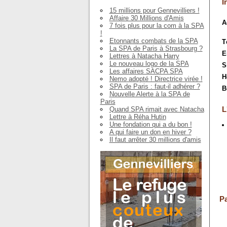
I
15 millions pour Gennevilliers !
Affaire 30 Millions d'Amis
A
7 fois plus pour la com à la SPA
!
Etonnants combats de la SPA
T
La SPA de Paris à Strasbourg ?
E
Lettres à Natacha Harry
Le nouveau logo de la SPA
S
Les affaires SACPA SPA
H
Nemo adopté ! Directrice virée !
SPA de Paris : faut-il adhérer ?
B
Nouvelle Alerte à la SPA de
Paris
L
Quand SPA rimait avec Natacha
Lettre à Réha Hutin
Une fondation qui a du bon !
A qui faire un don en hiver ?
Il faut arrêter 30 millions d'amis
Pa