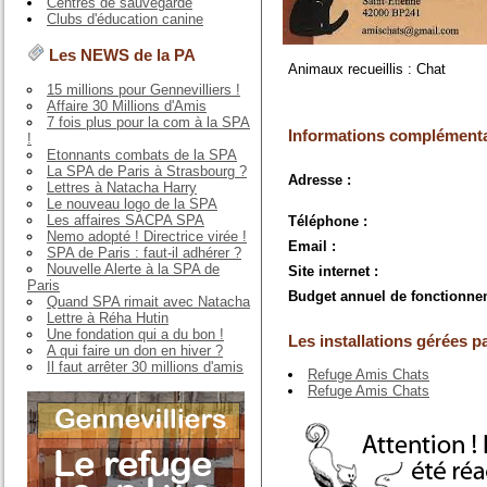
Centres de sauvegarde
Clubs d'éducation canine
Les NEWS de la PA
Animaux recueillis : Chat
15 millions pour Gennevilliers !
Affaire 30 Millions d'Amis
7 fois plus pour la com à la SPA
Informations complémenta
!
Etonnants combats de la SPA
La SPA de Paris à Strasbourg ?
Adresse :
Lettres à Natacha Harry
Le nouveau logo de la SPA
Les affaires SACPA SPA
Téléphone :
Nemo adopté ! Directrice virée !
Email :
SPA de Paris : faut-il adhérer ?
Nouvelle Alerte à la SPA de
Site internet :
Paris
Budget annuel de fonctionne
Quand SPA rimait avec Natacha
Lettre à Réha Hutin
Une fondation qui a du bon !
Les installations gérées pa
A qui faire un don en hiver ?
Il faut arrêter 30 millions d'amis
Refuge Amis Chats
Refuge Amis Chats