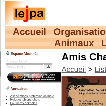
Accueil
Organisati
Animaux
Amis Ch
Espace Abonnés
Accueil
>
Lis
Annuaires
Associations protection animale
Refuges chiens chats
Fourrières animales