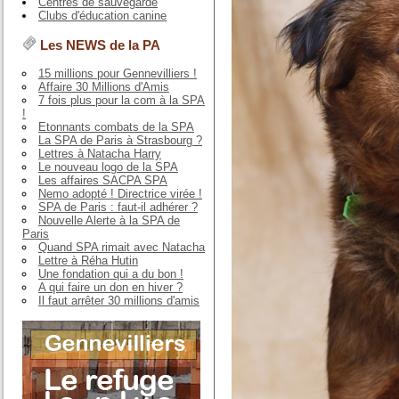
Centres de sauvegarde
Clubs d'éducation canine
Les NEWS de la PA
15 millions pour Gennevilliers !
Affaire 30 Millions d'Amis
7 fois plus pour la com à la SPA
!
Etonnants combats de la SPA
La SPA de Paris à Strasbourg ?
Lettres à Natacha Harry
Le nouveau logo de la SPA
Les affaires SACPA SPA
Nemo adopté ! Directrice virée !
SPA de Paris : faut-il adhérer ?
Nouvelle Alerte à la SPA de
Paris
Quand SPA rimait avec Natacha
Lettre à Réha Hutin
Une fondation qui a du bon !
A qui faire un don en hiver ?
Il faut arrêter 30 millions d'amis