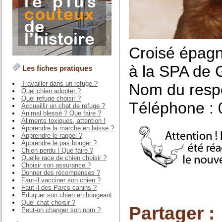
Croisé épagn
à la SPA de G
Les fiches pratiques
Travailler dans un refuge ?
Nom du respo
Quel chien adopter ?
Quel refuge choisir ?
Téléphone : 
Accueillir un chat de refuge ?
Animal blessé ? Que faire ?
Aliments toxiques, attention !
Apprendre la marche en laisse ?
Apprendre le rappel ?
Apprendre le pas bouger ?
Chien perdu ! Que faire ?
Quelle race de chien choisir ?
Choisir son assurance ?
Donner des récompenses ?
Faut-il vacciner son chien ?
Faut-il des Parcs canins ?
Eduquer son chien en bougeant
Quel chat choisir ?
Partager :
Peut-on changer son nom ?