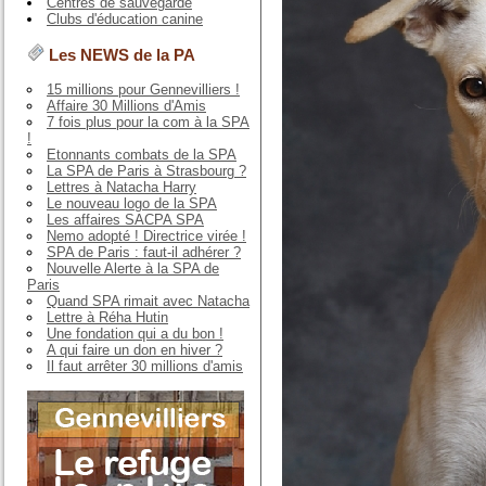
Centres de sauvegarde
Clubs d'éducation canine
Les NEWS de la PA
15 millions pour Gennevilliers !
Affaire 30 Millions d'Amis
7 fois plus pour la com à la SPA
!
Etonnants combats de la SPA
La SPA de Paris à Strasbourg ?
Lettres à Natacha Harry
Le nouveau logo de la SPA
Les affaires SACPA SPA
Nemo adopté ! Directrice virée !
SPA de Paris : faut-il adhérer ?
Nouvelle Alerte à la SPA de
Paris
Quand SPA rimait avec Natacha
Lettre à Réha Hutin
Une fondation qui a du bon !
A qui faire un don en hiver ?
Il faut arrêter 30 millions d'amis