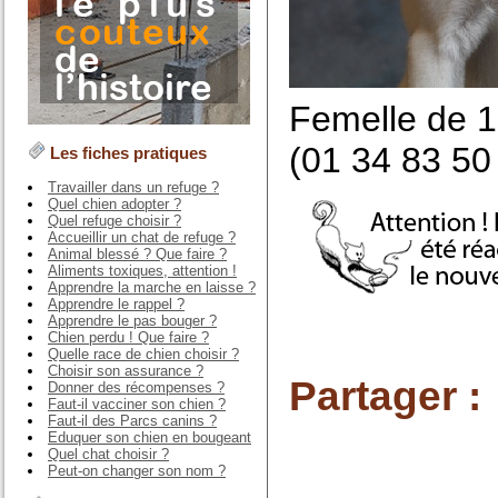
Femelle de 1
(01 34 83 50 
Les fiches pratiques
Travailler dans un refuge ?
Quel chien adopter ?
Quel refuge choisir ?
Accueillir un chat de refuge ?
Animal blessé ? Que faire ?
Aliments toxiques, attention !
Apprendre la marche en laisse ?
Apprendre le rappel ?
Apprendre le pas bouger ?
Chien perdu ! Que faire ?
Quelle race de chien choisir ?
Choisir son assurance ?
Partager :
Donner des récompenses ?
Faut-il vacciner son chien ?
Faut-il des Parcs canins ?
Eduquer son chien en bougeant
Quel chat choisir ?
Peut-on changer son nom ?