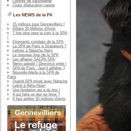
Centres de sauvegarde
Clubs d'éducation canine
Les NEWS de la PA
15 millions pour Gennevilliers !
Affaire 30 Millions d'Amis
7 fois plus pour la com à la SPA
!
Etonnants combats de la SPA
La SPA de Paris à Strasbourg ?
Lettres à Natacha Harry
Le nouveau logo de la SPA
Les affaires SACPA SPA
Nemo adopté ! Directrice virée !
SPA de Paris : faut-il adhérer ?
Nouvelle Alerte à la SPA de
Paris
Quand SPA rimait avec Natacha
Lettre à Réha Hutin
Une fondation qui a du bon !
A qui faire un don en hiver ?
Il faut arrêter 30 millions d'amis