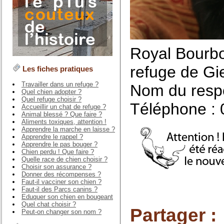
Royal Bourbo
refuge de Gie
Les fiches pratiques
Travailler dans un refuge ?
Nom du respo
Quel chien adopter ?
Quel refuge choisir ?
Téléphone : 
Accueillir un chat de refuge ?
Animal blessé ? Que faire ?
Aliments toxiques, attention !
Apprendre la marche en laisse ?
Apprendre le rappel ?
Apprendre le pas bouger ?
Chien perdu ! Que faire ?
Quelle race de chien choisir ?
Choisir son assurance ?
Donner des récompenses ?
Faut-il vacciner son chien ?
Faut-il des Parcs canins ?
Eduquer son chien en bougeant
Quel chat choisir ?
Partager :
Peut-on changer son nom ?