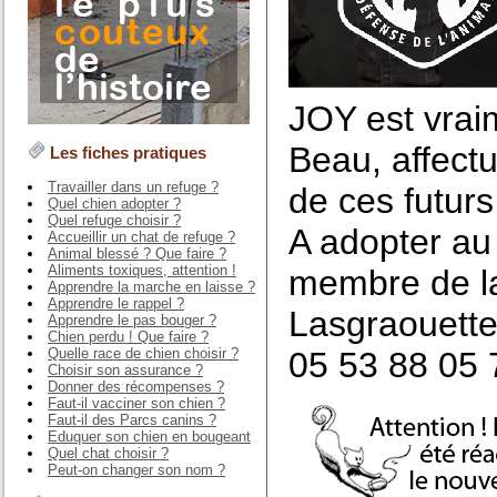
JOY est vra
Beau, affectu
Les fiches pratiques
Travailler dans un refuge ?
de ces futurs
Quel chien adopter ?
Quel refuge choisir ?
A adopter au
Accueillir un chat de refuge ?
Animal blessé ? Que faire ?
Aliments toxiques, attention !
membre de la
Apprendre la marche en laisse ?
Apprendre le rappel ?
Lasgraouett
Apprendre le pas bouger ?
Chien perdu ! Que faire ?
Quelle race de chien choisir ?
05 53 88 05 
Choisir son assurance ?
Donner des récompenses ?
Faut-il vacciner son chien ?
Faut-il des Parcs canins ?
Eduquer son chien en bougeant
Quel chat choisir ?
Peut-on changer son nom ?