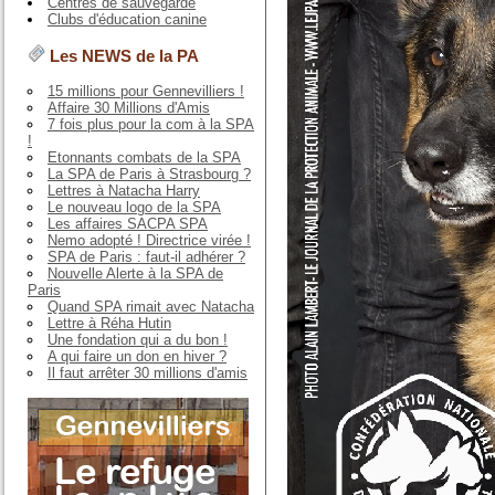
Centres de sauvegarde
Clubs d'éducation canine
Les NEWS de la PA
15 millions pour Gennevilliers !
Affaire 30 Millions d'Amis
7 fois plus pour la com à la SPA
!
Etonnants combats de la SPA
La SPA de Paris à Strasbourg ?
Lettres à Natacha Harry
Le nouveau logo de la SPA
Les affaires SACPA SPA
Nemo adopté ! Directrice virée !
SPA de Paris : faut-il adhérer ?
Nouvelle Alerte à la SPA de
Paris
Quand SPA rimait avec Natacha
Lettre à Réha Hutin
Une fondation qui a du bon !
A qui faire un don en hiver ?
Il faut arrêter 30 millions d'amis