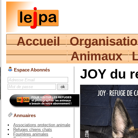
Accueil
Organisati
Animaux
JOY du r
Espace Abonnés
Annuaires
Associations protection animale
Refuges chiens chats
Fourrières animales