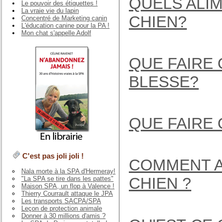
QUELS ALI
Le pouvoir des étiquettes !
La vraie vie du lapin
CHIEN?
Concentré de Marketing canin
L'éducation canine pour la PA !
Mon chat s'appelle Adolf
QUE FAIRE
BLESSE?
QUE FAIRE 
C'est pas joli joli !
COMMENT A
Nala morte à la SPA d'Hermeray!
CHIEN ?
"La SPA se tire dans les pattes"
Maison SPA, un flop à Valence !
Thierry Courrault attaque le JPA
Les transports SACPA/SPA
Leçon de protection animale
Donner à 30 millions d'amis ?