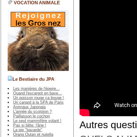
VOCATION ANIMALE
Le Bestiaire du JPA
Les manières de l'épeire...
Quand l'escargot en bave...
Un poisson rouge ça bouge !
Un canard à la SPA de Paris
Animaux Japonais
L'année du scorpion ?
Paillasson le cochon
Le seul mammifère volant !
Autres questi
Pas si bête: l'âne !
La pie "bavarde"
Orang Outan et nutella