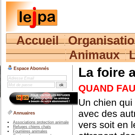
Accueil
Organisati
Animaux
La foire 
Espace Abonnés
QUAND FAU
Un chien qui
avec des aut
Annuaires
vers soit en 
Associations protection animale
Refuges chiens chats
Fourrières animales