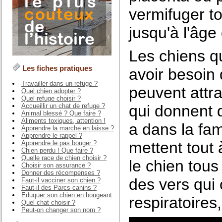
vermifuger t
jusqu'à l'âge
Les chiens q
Les fiches pratiques
avoir besoin 
Travailler dans un refuge ?
peuvent attr
Quel chien adopter ?
Quel refuge choisir ?
Accueillir un chat de refuge ?
qui donnent d
Animal blessé ? Que faire ?
Aliments toxiques, attention !
a dans la fam
Apprendre la marche en laisse ?
Apprendre le rappel ?
mettent tout 
Apprendre le pas bouger ?
Chien perdu ! Que faire ?
Quelle race de chien choisir ?
le chien tous
Choisir son assurance ?
Donner des récompenses ?
des vers qui
Faut-il vacciner son chien ?
Faut-il des Parcs canins ?
Eduquer son chien en bougeant
respiratoires
Quel chat choisir ?
Peut-on changer son nom ?