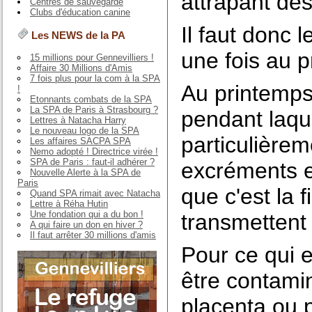
attrapant de
Centres de sauvegarde
Clubs d'éducation canine
Il faut donc 
Les NEWS de la PA
une fois au 
15 millions pour Gennevilliers !
Affaire 30 Millions d'Amis
7 fois plus pour la com à la SPA
Au printemps
!
Etonnants combats de la SPA
La SPA de Paris à Strasbourg ?
pendant laque
Lettres à Natacha Harry
Le nouveau logo de la SPA
particulière
Les affaires SACPA SPA
Nemo adopté ! Directrice virée !
SPA de Paris : faut-il adhérer ?
excréments e
Nouvelle Alerte à la SPA de
Paris
que c'est la 
Quand SPA rimait avec Natacha
Lettre à Réha Hutin
Une fondation qui a du bon !
transmettent
A qui faire un don en hiver ?
Il faut arrêter 30 millions d'amis
Pour ce qui es
être contamin
placenta ou p