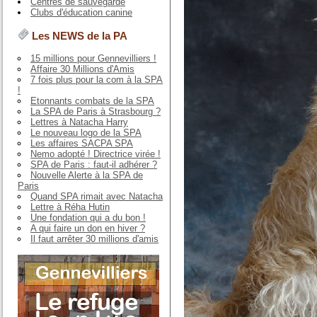
Centres de sauvegarde
Clubs d'éducation canine
Les NEWS de la PA
15 millions pour Gennevilliers !
Affaire 30 Millions d'Amis
7 fois plus pour la com à la SPA
!
Etonnants combats de la SPA
La SPA de Paris à Strasbourg ?
Lettres à Natacha Harry
Le nouveau logo de la SPA
Les affaires SACPA SPA
Nemo adopté ! Directrice virée !
SPA de Paris : faut-il adhérer ?
Nouvelle Alerte à la SPA de
Paris
Quand SPA rimait avec Natacha
Lettre à Réha Hutin
Une fondation qui a du bon !
A qui faire un don en hiver ?
Il faut arrêter 30 millions d'amis