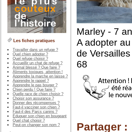
Marley - 7 a
A adopter a
Les fiches pratiques
Travailler dans un refuge ?
de Versaille
Quel chien adopter ?
Quel refuge choisir ?
68
Accueillir un chat de refuge ?
Animal blessé ? Que faire ?
Aliments toxiques, attention !
Apprendre la marche en laisse ?
Apprendre le rappel ?
Apprendre le pas bouger ?
Chien perdu ! Que faire ?
Quelle race de chien choisir ?
Choisir son assurance ?
Donner des récompenses ?
Faut-il vacciner son chien ?
Faut-il des Parcs canins ?
Eduquer son chien en bougeant
Quel chat choisir ?
Partager :
Peut-on changer son nom ?