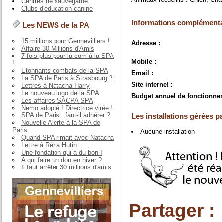
Centres de sauvegarde
Clubs d'éducation canine
Informations complémenta
Les NEWS de la PA
15 millions pour Gennevilliers !
Adresse :
Affaire 30 Millions d'Amis
7 fois plus pour la com à la SPA
Mobile :
!
Etonnants combats de la SPA
Email :
La SPA de Paris à Strasbourg ?
Site internet :
Lettres à Natacha Harry
Le nouveau logo de la SPA
Budget annuel de fonctionne
Les affaires SACPA SPA
Nemo adopté ! Directrice virée !
SPA de Paris : faut-il adhérer ?
Les installations gérées pa
Nouvelle Alerte à la SPA de
Paris
Aucune installation
Quand SPA rimait avec Natacha
Lettre à Réha Hutin
Une fondation qui a du bon !
A qui faire un don en hiver ?
Il faut arrêter 30 millions d'amis
Partager :