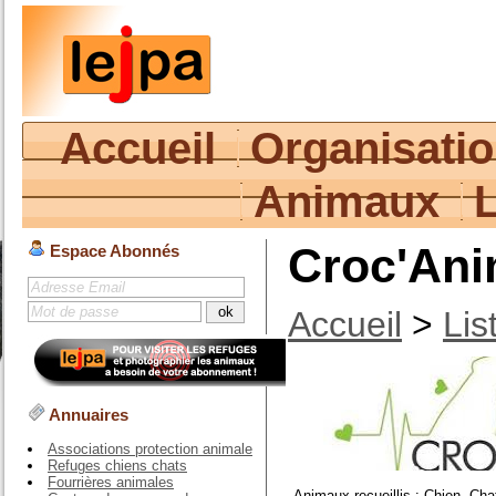
Accueil
Organisati
Animaux
Croc'An
Espace Abonnés
Accueil
>
Lis
Annuaires
Associations protection animale
Refuges chiens chats
Fourrières animales
Animaux recueillis : Chien, Cha