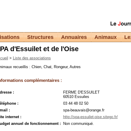
isations
Structures
Annuaires
Animaux
Le
PA d'Essuilet et de l'Oise
cueil
>
Liste des associations
nimaux recueillis : Chien, Chat, Rongeur, Autres
nformations complémentaires :
dresse :
FERME D'ESSUILET
60510 Essuiles
éléphone :
03 44 48 02 50
mail :
spa-beauvais@orange.fr
ite internet :
http://spa-essuilet-oise.sitego.fr/
udget annuel de fonctionnement :
Non communiqué.