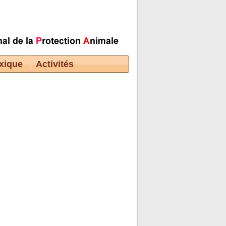
xique
Activités