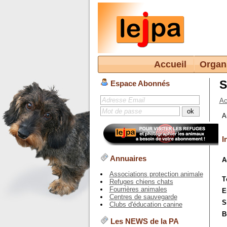
Accueil
Organ
S
Espace Abonnés
Ac
A
I
Annuaires
A
Associations protection animale
T
Refuges chiens chats
Fourrières animales
E
Centres de sauvegarde
S
Clubs d'éducation canine
B
Les NEWS de la PA