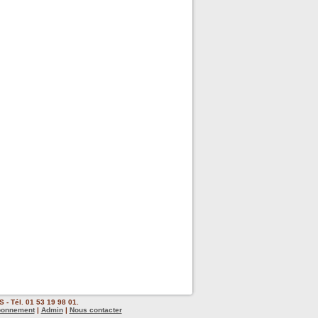
 - Tél. 01 53 19 98 01.
bonnement
|
Admin
|
Nous contacter