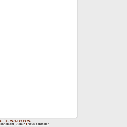
 - Tél. 01 53 19 98 01.
bonnement
|
Admin
|
Nous contacter