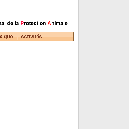
xique
Activités