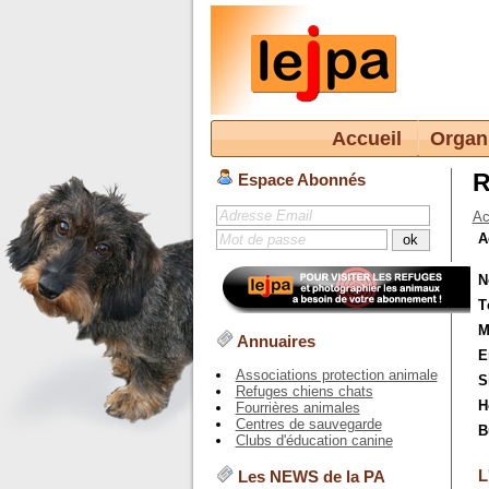
Accueil
Organ
R
Espace Abonnés
Ac
A
N
T
M
Annuaires
E
Associations protection animale
S
Refuges chiens chats
H
Fourrières animales
Centres de sauvegarde
B
Clubs d'éducation canine
L
Les NEWS de la PA