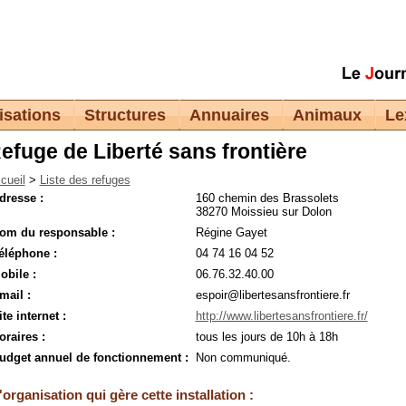
isations
Structures
Annuaires
Animaux
Le
efuge de Liberté sans frontière
cueil
>
Liste des refuges
dresse :
160 chemin des Brassolets
38270 Moissieu sur Dolon
om du responsable :
Régine Gayet
éléphone :
04 74 16 04 52
obile :
06.76.32.40.00
mail :
espoir@libertesansfrontiere.fr
ite internet :
http://www.libertesansfrontiere.fr/
oraires :
tous les jours de 10h à 18h
udget annuel de fonctionnement :
Non communiqué.
'organisation qui gère cette installation :