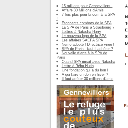
15 millions pour Gennevilliers !
A
Affaire 30 Millions d'Amis
7 fois plus pour la com à la SPA
N
!
Etonnants combats de la SPA
T
La SPA de Paris à Strasbourg ?
E
Lettres à Natacha Harry
Le nouveau logo de la SPA
S
Les affaires SACPA SPA
B
Nemo adopté ! Directrice virée !
SPA de Paris : faut-il adhérer ?
Nouvelle Alerte à la SPA de
L
Paris
Quand SPA rimait avec Natacha
Lettre à Réha Hutin
Une fondation qui a du bon !
A qui faire un don en hiver ?
Il faut arrêter 30 millions d'amis
Pa