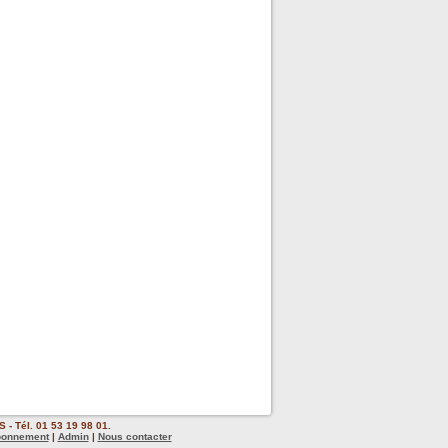
 - Tél. 01 53 19 98 01.
bonnement
|
Admin
|
Nous contacter