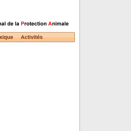
xique
Activités