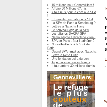
15 millions pour Gennevilliers !
Affaire 30 Millions d'Amis
I
7 fois plus pour la com à la SPA
!
A
Etonnants combats de la SPA
La SPA de Paris à Strasbourg ?
Lettres à Natacha Harry
T
Le nouveau logo de la SPA
M
Les affaires SACPA SPA
Nemo adopté ! Directrice virée !
S
SPA de Paris : faut-il adhérer ?
H
Nouvelle Alerte à la SPA de
Paris
B
Quand SPA rimait avec Natacha
Lettre à Réha Hutin
Une fondation qui a du bon !
L
A qui faire un don en hiver ?
Il faut arrêter 30 millions d'amis
Pa