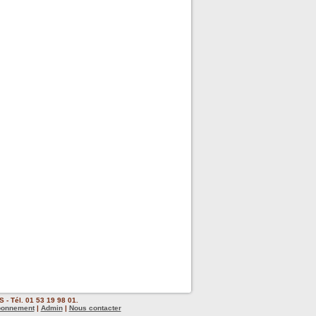
 - Tél. 01 53 19 98 01.
bonnement
|
Admin
|
Nous contacter