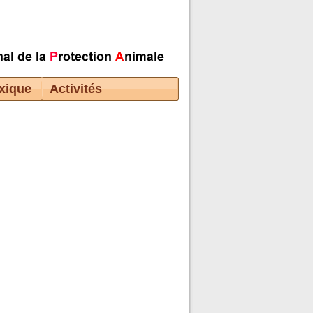
xique
Activités