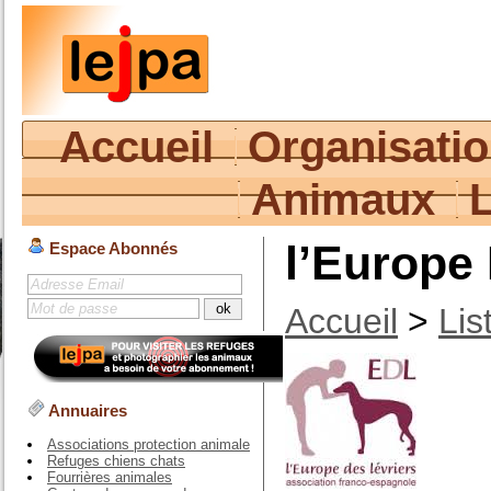
Accueil
Organisati
Animaux
l’Europe
Espace Abonnés
Accueil
>
Lis
Annuaires
Associations protection animale
Refuges chiens chats
Fourrières animales