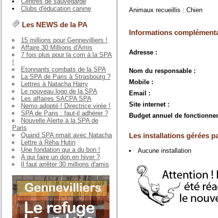
Centres de sauvegarde
Clubs d'éducation canine
Animaux recueillis : Chien
Les NEWS de la PA
Informations complémenta
15 millions pour Gennevilliers !
Affaire 30 Millions d'Amis
Adresse :
7 fois plus pour la com à la SPA
!
Etonnants combats de la SPA
Nom du responsable :
La SPA de Paris à Strasbourg ?
Mobile :
Lettres à Natacha Harry
Le nouveau logo de la SPA
Email :
Les affaires SACPA SPA
Site internet :
Nemo adopté ! Directrice virée !
SPA de Paris : faut-il adhérer ?
Budget annuel de fonctionne
Nouvelle Alerte à la SPA de
Paris
Quand SPA rimait avec Natacha
Les installations gérées pa
Lettre à Réha Hutin
Une fondation qui a du bon !
Aucune installation
A qui faire un don en hiver ?
Il faut arrêter 30 millions d'amis