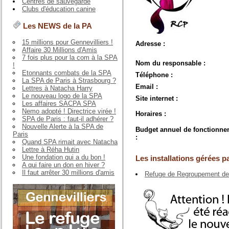
Centres de sauvegarde
Clubs d'éducation canine
Les NEWS de la PA
15 millions pour Gennevilliers !
Adresse :
Affaire 30 Millions d'Amis
7 fois plus pour la com à la SPA
Nom du responsable :
!
Etonnants combats de la SPA
Téléphone :
La SPA de Paris à Strasbourg ?
Email :
Lettres à Natacha Harry
Le nouveau logo de la SPA
Site internet :
Les affaires SACPA SPA
Nemo adopté ! Directrice virée !
Horaires :
SPA de Paris : faut-il adhérer ?
Nouvelle Alerte à la SPA de
Budget annuel de fonctionne
Paris
:
Quand SPA rimait avec Natacha
Lettre à Réha Hutin
Une fondation qui a du bon !
Les installations gérées pa
A qui faire un don en hiver ?
Il faut arrêter 30 millions d'amis
Refuge de Regroupement de