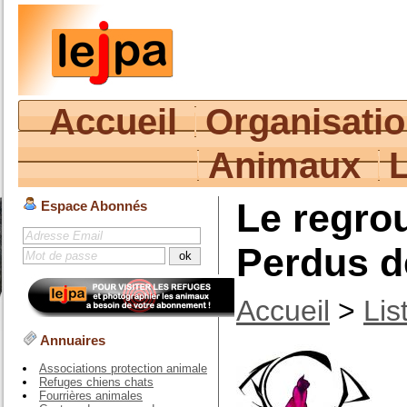
Accueil
Organisati
Animaux
Le regro
Espace Abonnés
Perdus d
Accueil
>
Lis
Annuaires
Associations protection animale
Refuges chiens chats
Fourrières animales