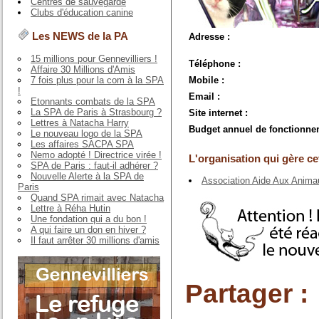
Centres de sauvegarde
Clubs d'éducation canine
Les NEWS de la PA
Adresse :
15 millions pour Gennevilliers !
Téléphone :
Affaire 30 Millions d'Amis
7 fois plus pour la com à la SPA
Mobile :
!
Email :
Etonnants combats de la SPA
La SPA de Paris à Strasbourg ?
Site internet :
Lettres à Natacha Harry
Budget annuel de fonctionne
Le nouveau logo de la SPA
Les affaires SACPA SPA
Nemo adopté ! Directrice virée !
L'organisation qui gère cet
SPA de Paris : faut-il adhérer ?
Nouvelle Alerte à la SPA de
Association Aide Aux Anima
Paris
Quand SPA rimait avec Natacha
Lettre à Réha Hutin
Une fondation qui a du bon !
A qui faire un don en hiver ?
Il faut arrêter 30 millions d'amis
Partager :