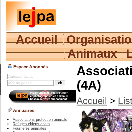
Accueil
Organisati
Animaux
Associat
Espace Abonnés
(4A)
Accueil
>
Lis
Annuaires
Associations protection animale
Refuges chiens chats
Fourrières animales