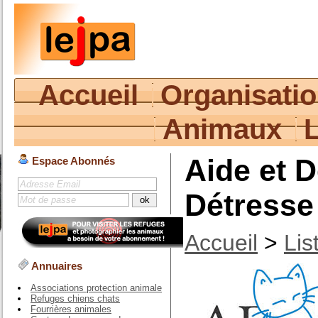
Accueil
Organisati
Animaux
Aide et 
Espace Abonnés
Détresse
Accueil
>
Lis
Annuaires
Associations protection animale
Refuges chiens chats
Fourrières animales