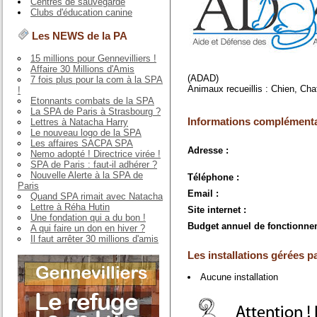
Centres de sauvegarde
Clubs d'éducation canine
Les NEWS de la PA
15 millions pour Gennevilliers !
Affaire 30 Millions d'Amis
(ADAD)
7 fois plus pour la com à la SPA
Animaux recueillis : Chien, Cha
!
Etonnants combats de la SPA
La SPA de Paris à Strasbourg ?
Informations complémenta
Lettres à Natacha Harry
Le nouveau logo de la SPA
Les affaires SACPA SPA
Adresse :
Nemo adopté ! Directrice virée !
SPA de Paris : faut-il adhérer ?
Nouvelle Alerte à la SPA de
Téléphone :
Paris
Email :
Quand SPA rimait avec Natacha
Lettre à Réha Hutin
Site internet :
Une fondation qui a du bon !
Budget annuel de fonctionne
A qui faire un don en hiver ?
Il faut arrêter 30 millions d'amis
Les installations gérées pa
Aucune installation