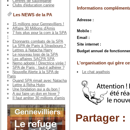
Centres de sauvegarde
Clubs d'éducation canine
Informations complémenta
Les NEWS de la PA
Adresse :
15 millions pour Gennevilliers !
Affaire 30 Millions d'Amis
Mobile :
7 fois plus pour la com à la SPA
!
Email :
Etonnants combats de la SPA
Site internet :
La SPA de Paris à Strasbourg ?
Lettres à Natacha Harry
Budget annuel de fonctionne
Le nouveau logo de la SPA
Les affaires SACPA SPA
L'organisation qui gère cet
Nemo adopté ! Directrice virée !
SPA de Paris : faut-il adhérer ?
Nouvelle Alerte à la SPA de
Le chat agathois
Paris
Quand SPA rimait avec Natacha
Lettre à Réha Hutin
Une fondation qui a du bon !
A qui faire un don en hiver ?
Il faut arrêter 30 millions d'amis
Partager :