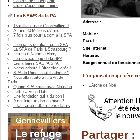
Centres de sauvegarde
Clubs d'éducation canine
Les NEWS de la PA
Adresse :
15 millions pour Gennevilliers !
Affaire 30 Millions d'Amis
Mobile :
7 fois plus pour la com à la SPA
!
Email :
Etonnants combats de la SPA
Site internet :
La SPA de Paris à Strasbourg ?
Lettres à Natacha Harry
Horaires :
Le nouveau logo de la SPA
Budget annuel de fonctionne
Les affaires SACPA SPA
Nemo adopté ! Directrice virée !
SPA de Paris : faut-il adhérer ?
L'organisation qui gère cet
Nouvelle Alerte à la SPA de
Paris
L'Arche de Noé
Quand SPA rimait avec Natacha
Lettre à Réha Hutin
Une fondation qui a du bon !
A qui faire un don en hiver ?
Il faut arrêter 30 millions d'amis
Partager :