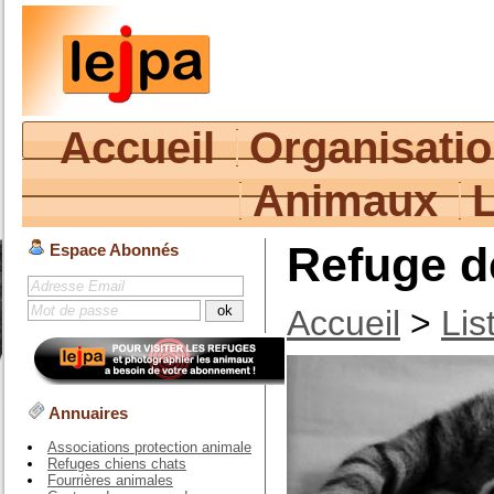
Accueil
Organisati
Animaux
Refuge d
Espace Abonnés
Accueil
>
Lis
Annuaires
Associations protection animale
Refuges chiens chats
Fourrières animales