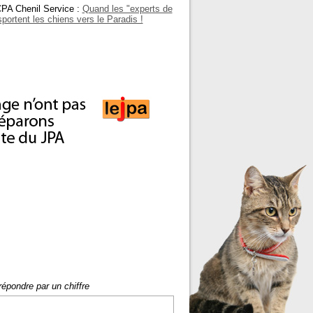
ACPA Chenil Service :
Quand les "experts de
portent les chiens vers le Paradis !
répondre par un chiffre