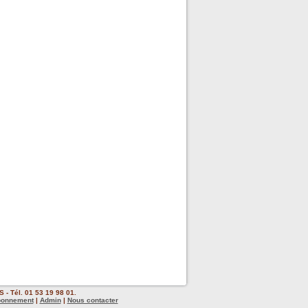
 - Tél. 01 53 19 98 01.
bonnement
|
Admin
|
Nous contacter