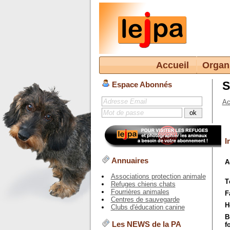
Accueil
Organ
S
Espace Abonnés
Ac
I
Annuaires
A
Associations protection animale
T
Refuges chiens chats
Fourrières animales
F
Centres de sauvegarde
H
Clubs d'éducation canine
B
Les NEWS de la PA
f