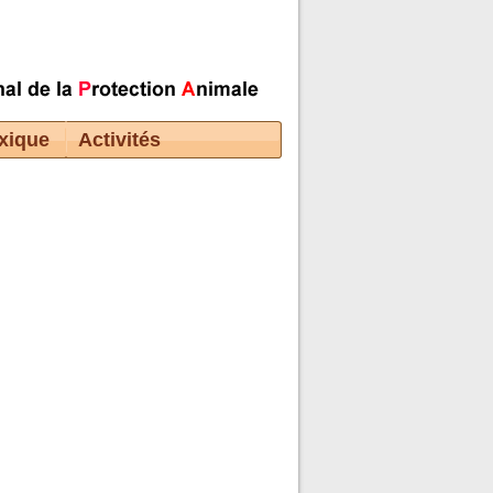
xique
Activités