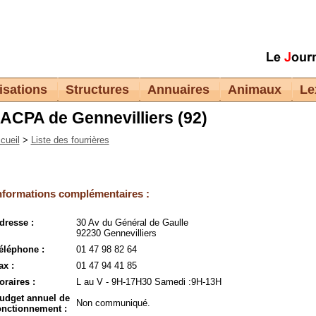
isations
Structures
Annuaires
Animaux
Le
ACPA de Gennevilliers (92)
cueil
>
Liste des fourrières
nformations complémentaires :
dresse :
30 Av du Général de Gaulle
92230 Gennevilliers
éléphone :
01 47 98 82 64
ax :
01 47 94 41 85
oraires :
L au V - 9H-17H30 Samedi :9H-13H
udget annuel de
Non communiqué.
onctionnement :