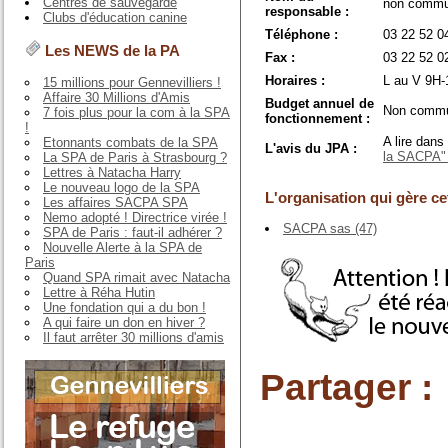
Centres de sauvegarde
non commu
responsable :
Clubs d'éducation canine
Téléphone :
03 22 52 0
Les NEWS de la PA
Fax :
03 22 52 0
Horaires :
L au V 9H-
15 millions pour Gennevilliers !
Affaire 30 Millions d'Amis
Budget annuel de
Non commu
7 fois plus pour la com à la SPA
fonctionnement :
!
A lire dans
Etonnants combats de la SPA
L'avis du JPA :
la SACPA" e
La SPA de Paris à Strasbourg ?
Lettres à Natacha Harry
Le nouveau logo de la SPA
L'organisation qui gère cet
Les affaires SACPA SPA
Nemo adopté ! Directrice virée !
SACPA sas (47)
SPA de Paris : faut-il adhérer ?
Nouvelle Alerte à la SPA de
Paris
Quand SPA rimait avec Natacha
Lettre à Réha Hutin
Une fondation qui a du bon !
A qui faire un don en hiver ?
Il faut arrêter 30 millions d'amis
Partager :