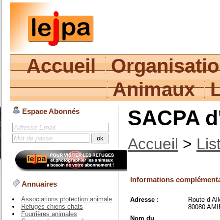
Accueil
Organisati
Animaux
SACPA d'
Espace Abonnés
Accueil
>
Lis
Informations complémenta
Annuaires
Associations protection animale
Adresse :
Route d’All
Refuges chiens chats
80080 AM
Fourrières animales
Nom du