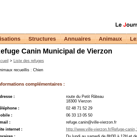
isations
Structures
Annuaires
Animaux
Le
efuge Canin Municipal de Vierzon
cueil
>
Liste des refuges
nimaux recueillis : Chien
nformations complémentaires :
dresse :
route du Petit Râteau
18300 Vierzon
éléphone :
02 48 71 52 29
obile :
06 33 13 05 50
mail :
refuge.canin@ville-vierzon.fr
ite internet :
http://www.ville-vierzon.fr/Refuge-canin
oraires :
Du lundi au samedi de 8H30 à 12H et d