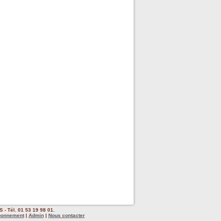
 - Tél. 01 53 19 98 01.
bonnement
|
Admin
|
Nous contacter