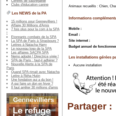
Centres de sauvegarde
Clubs d'éducation canine
Animaux recueillis : Chien, Cha
Les NEWS de la PA
Informations complémenta
15 millions pour Gennevilliers !
Affaire 30 Millions d'Amis
Mobile :
7 fois plus pour la com à la SPA
!
Email :
Etonnants combats de la SPA
Site internet :
La SPA de Paris à Strasbourg ?
Lettres à Natacha Harry
Budget annuel de fonctionne
Le nouveau logo de la SPA
Les affaires SACPA SPA
Nemo adopté ! Directrice virée !
Les installations gérées pa
SPA de Paris : faut-il adhérer ?
Nouvelle Alerte à la SPA de
Aucune installation
Paris
Quand SPA rimait avec Natacha
Lettre à Réha Hutin
Une fondation qui a du bon !
A qui faire un don en hiver ?
Il faut arrêter 30 millions d'amis
Partager :