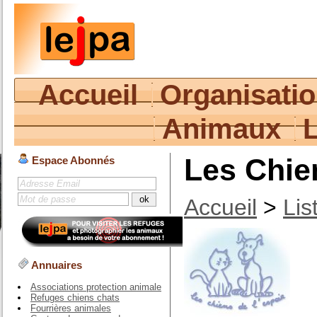
Accueil
Organisati
Animaux
Les Chien
Espace Abonnés
Accueil
>
Lis
Annuaires
Associations protection animale
Refuges chiens chats
Fourrières animales