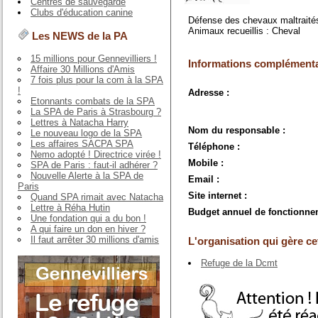
Centres de sauvegarde
Clubs d'éducation canine
Défense des chevaux maltraité
Animaux recueillis : Cheval
Les NEWS de la PA
15 millions pour Gennevilliers !
Informations complémenta
Affaire 30 Millions d'Amis
7 fois plus pour la com à la SPA
!
Adresse :
Etonnants combats de la SPA
La SPA de Paris à Strasbourg ?
Lettres à Natacha Harry
Nom du responsable :
Le nouveau logo de la SPA
Les affaires SACPA SPA
Téléphone :
Nemo adopté ! Directrice virée !
Mobile :
SPA de Paris : faut-il adhérer ?
Nouvelle Alerte à la SPA de
Email :
Paris
Site internet :
Quand SPA rimait avec Natacha
Lettre à Réha Hutin
Budget annuel de fonctionne
Une fondation qui a du bon !
A qui faire un don en hiver ?
Il faut arrêter 30 millions d'amis
L'organisation qui gère cet
Refuge de la Dcmt