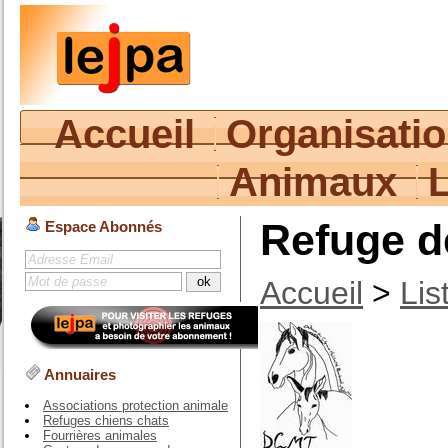
Accueil
Organisati
Animaux
Refuge d
Espace Abonnés
Accueil
>
Lis
Annuaires
Associations protection animale
Refuges chiens chats
Fourrières animales