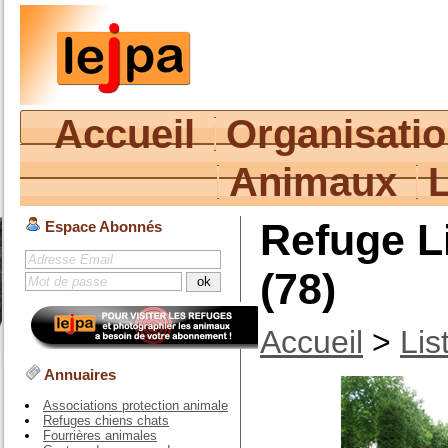
Accueil
Organisati
Animaux
Refuge L
Espace Abonnés
(78)
Accueil
>
Lis
Annuaires
Associations protection animale
Refuges chiens chats
Fourrières animales