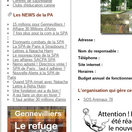
Centres de sauvegarde
Clubs d'éducation canine
Les NEWS de la PA
15 millions pour Gennevilliers !
Affaire 30 Millions d'Amis
7 fois plus pour la com à la SPA
!
Adresse :
Etonnants combats de la SPA
La SPA de Paris à Strasbourg ?
Lettres à Natacha Harry
Nom du responsable :
Le nouveau logo de la SPA
Téléphone :
Les affaires SACPA SPA
Nemo adopté ! Directrice virée !
Site internet :
SPA de Paris : faut-il adhérer ?
Horaires :
Nouvelle Alerte à la SPA de
Paris
Budget annuel de fonctionne
Quand SPA rimait avec Natacha
Lettre à Réha Hutin
L'organisation qui gère cet
Une fondation qui a du bon !
A qui faire un don en hiver ?
Il faut arrêter 30 millions d'amis
SOS Animaux 78