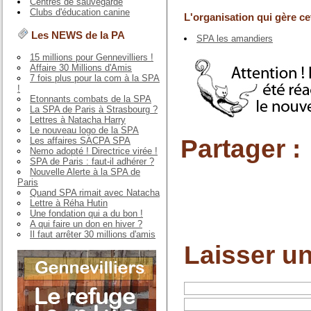
Centres de sauvegarde
Clubs d'éducation canine
L'organisation qui gère cet
Les NEWS de la PA
SPA les amandiers
15 millions pour Gennevilliers !
Affaire 30 Millions d'Amis
7 fois plus pour la com à la SPA
!
Etonnants combats de la SPA
La SPA de Paris à Strasbourg ?
Lettres à Natacha Harry
Le nouveau logo de la SPA
Partager :
Les affaires SACPA SPA
Nemo adopté ! Directrice virée !
SPA de Paris : faut-il adhérer ?
Nouvelle Alerte à la SPA de
Paris
Quand SPA rimait avec Natacha
Lettre à Réha Hutin
Une fondation qui a du bon !
A qui faire un don en hiver ?
Il faut arrêter 30 millions d'amis
Laisser u