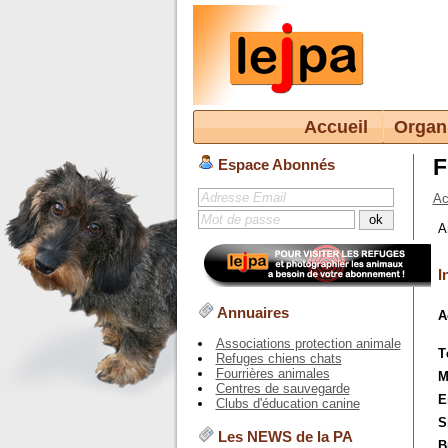
Accueil
Organ
F
Espace Abonnés
Ac
A
I
Annuaires
A
Associations protection animale
T
Refuges chiens chats
Fourrières animales
M
Centres de sauvegarde
E
Clubs d'éducation canine
S
Les NEWS de la PA
B