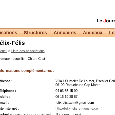
isations
Structures
Annuaires
Animaux
Le
élix-Félis
cueil
>
Liste des associations
nimaux recueillis : Chien, Chat
nformations complémentaires :
dresse :
Villa L'Oustalet De La Mar, Escalier Cori
06190 Roquebrune-Cap-Martin
éléphone :
04 93 35 15 90
obile :
06 16 19 38 67
mail :
felixfelis.asm@gmail.com
ite internet :
http://felix-felis.e-monsite.com/
udget annuel de fonctionnement :
Non communiqué.