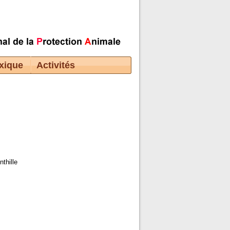
xique
Activités
nthille