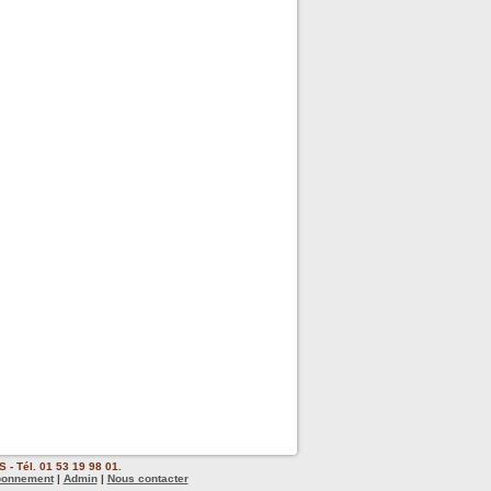
 - Tél. 01 53 19 98 01.
bonnement
|
Admin
|
Nous contacter