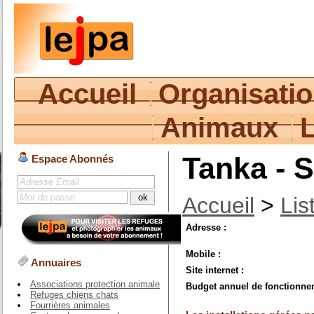
Accueil
Organisati
Animaux
Tanka - 
Espace Abonnés
Accueil
>
Lis
Adresse :
Mobile :
Annuaires
Site internet :
Associations protection animale
Budget annuel de fonctionne
Refuges chiens chats
Fourrières animales