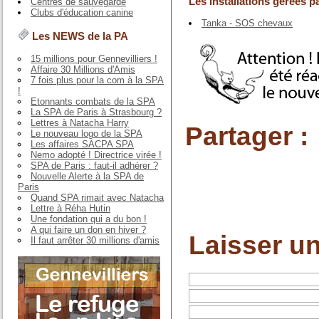
Les installations gérées pa
Centres de sauvegarde
Clubs d'éducation canine
Tanka - SOS chevaux
Les NEWS de la PA
15 millions pour Gennevilliers !
Affaire 30 Millions d'Amis
7 fois plus pour la com à la SPA
!
Etonnants combats de la SPA
La SPA de Paris à Strasbourg ?
Lettres à Natacha Harry
Partager :
Le nouveau logo de la SPA
Les affaires SACPA SPA
Nemo adopté ! Directrice virée !
SPA de Paris : faut-il adhérer ?
Nouvelle Alerte à la SPA de
Paris
Quand SPA rimait avec Natacha
Lettre à Réha Hutin
Une fondation qui a du bon !
A qui faire un don en hiver ?
Laisser u
Il faut arrêter 30 millions d'amis