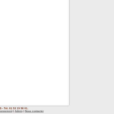
 - Tél. 01 53 19 98 01.
bonnement
|
Admin
|
Nous contacter