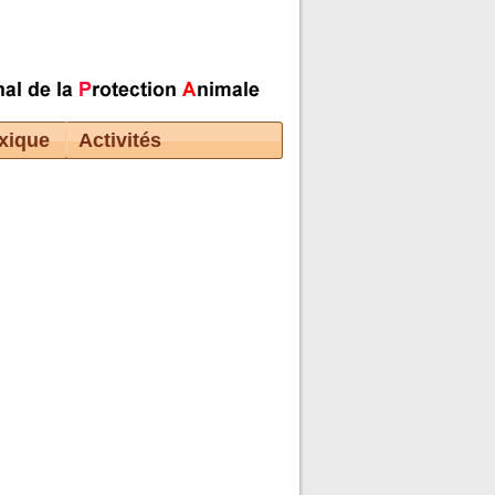
xique
Activités