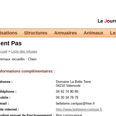
isations
Structures
Annuaires
Animaux
Le
ent Pas
cueil
>
Liste des refuges
nimaux recueillis : Chien
nformations complémentaires :
dresse :
Domaine La Belle Terre
04210 Valensole
éléphone :
04 92 74 90 89
obile :
06 30 34 78 79
mail :
belleterre.centpas@free.fr
ite internet :
http://www.belleterre-centpas.fr
udget annuel de fonctionnement :
Non communiqué.