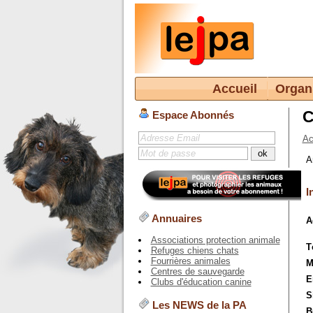
Accueil
Organ
C
Espace Abonnés
Ac
A
I
Annuaires
A
Associations protection animale
T
Refuges chiens chats
Fourrières animales
M
Centres de sauvegarde
E
Clubs d'éducation canine
S
Les NEWS de la PA
B