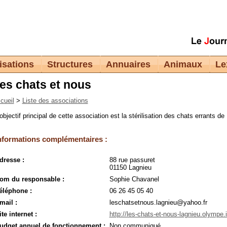
isations
Structures
Annuaires
Animaux
Le
es chats et nous
cueil
>
Liste des associations
’objectif principal de cette association est la stérilisation des chats errants de
nformations complémentaires :
dresse :
88 rue passuret
01150 Lagnieu
om du responsable :
Sophie Chavanel
éléphone :
06 26 45 05 40
mail :
leschatsetnous.lagnieu@yahoo.fr
ite internet :
http://les-chats-et-nous-lagnieu.olympe.
udget annuel de fonctionnement :
Non communiqué.