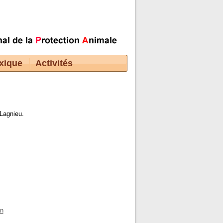
xique
Activités
 Lagnieu.
in