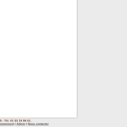
 - Tél. 01 53 19 98 01.
bonnement
|
Admin
|
Nous contacter