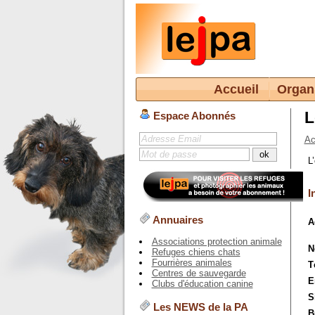
Accueil
Organ
L
Espace Abonnés
Ac
L
I
Annuaires
A
Associations protection animale
N
Refuges chiens chats
Fourrières animales
T
Centres de sauvegarde
E
Clubs d'éducation canine
S
Les NEWS de la PA
B