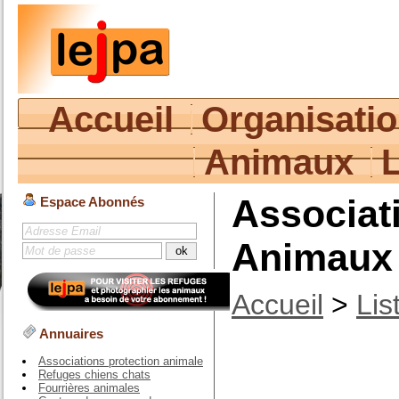
Accueil
Organisati
Animaux
Associat
Espace Abonnés
Animaux 
Accueil
>
Lis
Annuaires
Associations protection animale
Refuges chiens chats
Fourrières animales