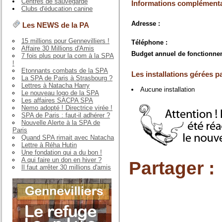
Centres de sauvegarde
Informations complémenta
Clubs d'éducation canine
Adresse :
Les NEWS de la PA
15 millions pour Gennevilliers !
Téléphone :
Affaire 30 Millions d'Amis
Budget annuel de fonctionne
7 fois plus pour la com à la SPA
!
Etonnants combats de la SPA
Les installations gérées pa
La SPA de Paris à Strasbourg ?
Lettres à Natacha Harry
Aucune installation
Le nouveau logo de la SPA
Les affaires SACPA SPA
Nemo adopté ! Directrice virée !
SPA de Paris : faut-il adhérer ?
Nouvelle Alerte à la SPA de
Paris
Quand SPA rimait avec Natacha
Lettre à Réha Hutin
Une fondation qui a du bon !
A qui faire un don en hiver ?
Partager :
Il faut arrêter 30 millions d'amis